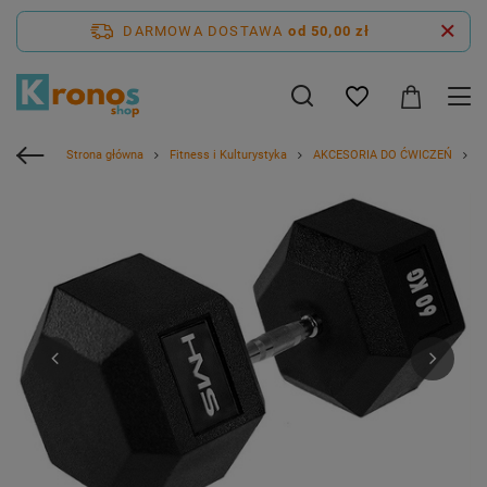
DARMOWA DOSTAWA
od 50,00 zł
Strona główna
Fitness i Kulturystyka
AKCESORIA DO ĆWICZEŃ
H