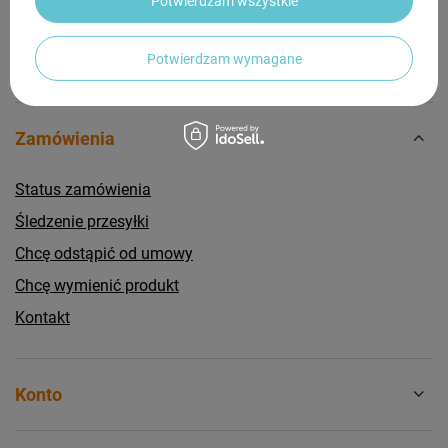
Potwierdzam wszystkie
Potwierdzam wymagane
Zamówienia
Status zamówienia
Śledzenie przesyłki
Chcę odstąpić od umowy
Chcę wymienić produkt
Kontakt
Konto