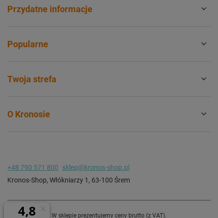
Przydatne informacje
Popularne
Twoja strefa
O Kronosie
+48 790 571 800
sklep@kronos-shop.pl
Kronos-Shop
,
Włókniarzy 1
,
63-100
Śrem
W sklepie prezentujemy ceny brutto (z VAT).