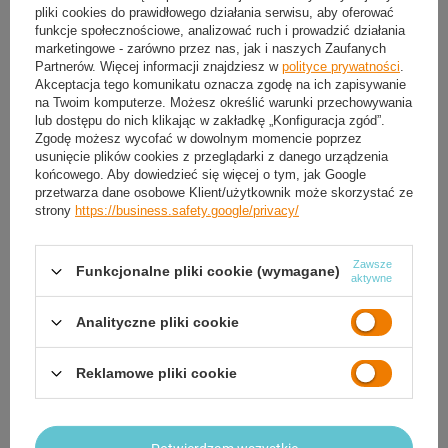
pliki cookies do prawidłowego działania serwisu, aby oferować
30
dni na łatwy zwrot
funkcje społecznościowe, analizować ruch i prowadzić działania
marketingowe - zarówno przez nas, jak i naszych Zaufanych
Ten produkt nie jest dostępny w sklepie stacjonarnym
Partnerów. Więcej informacji znajdziesz w
polityce prywatności
.
Bezpieczne zakupy
Akceptacja tego komunikatu oznacza zgodę na ich zapisywanie
na Twoim komputerze. Możesz określić warunki przechowywania
lub dostępu do nich klikając w zakładkę „Konfiguracja zgód”.
Zgodę możesz wycofać w dowolnym momencie poprzez
OPIS
usunięcie plików cookies z przeglądarki z danego urządzenia
końcowego. Aby dowiedzieć się więcej o tym, jak Google
przetwarza dane osobowe Klient/użytkownik może skorzystać ze
SZCZEGÓŁOWE DANE
strony
https://business.safety.google/privacy/
GWARANCJA
Zawsze
Funkcjonalne pliki cookie (wymagane)
aktywne
OPINIE
(0)
Analityczne pliki cookie
Potrzebujesz pomocy? Masz pytania?
Reklamowe pliki cookie
Zadaj pytanie a my odpowiemy niezwłocznie,
Zadaj pytanie
najciekawsze pytania i odpowiedzi publikując
dla innych.