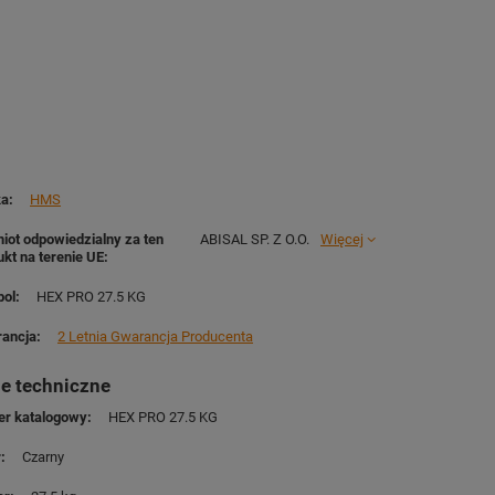
ka
HMS
iot odpowiedzialny za ten
ABISAL SP. Z O.O.
Więcej
ukt na terenie UE
ol
HEX PRO 27.5 KG
ancja
2 Letnia Gwarancja Producenta
e techniczne
r katalogowy
HEX PRO 27.5 KG
r
Czarny