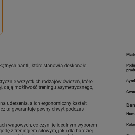
Mar
tnych hantli, które stanowią doskonałe
Podm
prod
tycznie wszystkich rodzajów ćwiczeń, które
Symb
, dają możliwość treningu asymetrycznego,
Gwar
a uderzenia, a ich ergonomiczny kształt
Dan
ączka gwarantuje pewny chwyt podczas
Nume
ach wagowych, co czyni je idealnym wyborem
Kolo
dę z treningiem siłowym, jak i dla bardziej