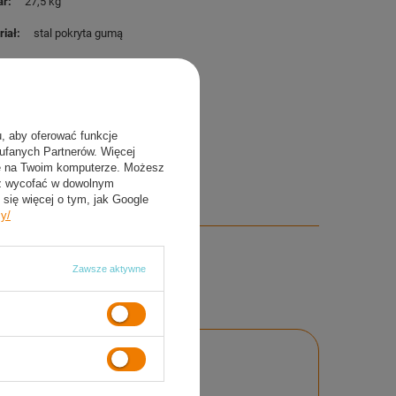
ar
27,5 kg
riał
stal pokryta gumą
wyt
Radełkowany
ość części chwytnej
110 mm
ość całkowita
380 mm
u, aby oferować funkcje
aufanych Partnerów. Więcej
nica obciążenia
165 mm
ie na Twoim komputerze. Możesz
sz wycofać w dowolnym
się więcej o tym, jak Google
cy/
Zawsze aktywne
nie