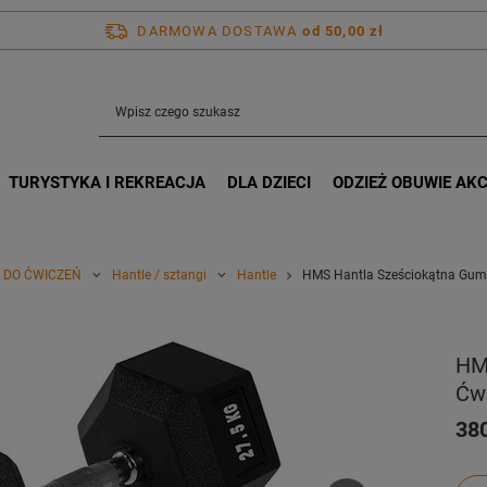
DARMOWA DOSTAWA
od 50,00 zł
TURYSTYKA I REKREACJA
DLA DZIECI
ODZIEŻ OBUWIE AK
 DO ĆWICZEŃ
Hantle / sztangi
Hantle
HMS Hantla Sześciokątna Gum
HM
Ćw
380