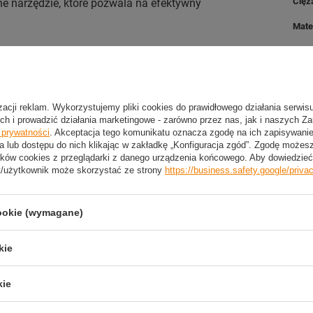
Cięż
 narzędzie, które pozwala na efektywny
Mate
Uch
Dług
Dług
izacji reklam. Wykorzystujemy pliki cookies do prawidłowego działania serwis
ch i prowadzić działania marketingowe - zarówno przez nas, jak i naszych Z
Śred
e prywatności
. Akceptacja tego komunikatu oznacza zgodę na ich zapisywan
a lub dostępu do nich klikając w zakładkę „Konfiguracja zgód”. Zgodę może
ków cookies z przeglądarki z danego urządzenia końcowego. Aby dowiedzieć 
t/użytkownik może skorzystać ze strony
https://business.safety.google/priva
2 LETNIA GWARANCJA PRODUCENTA
cookie (wymagane)
2 Letnia Gwarancja Producenta
kie
trzebujesz pomocy? Masz pytania?
kie
Zadaj pyta
dpowiemy niezwłocznie, najciekawsze pytania i odpowiedzi