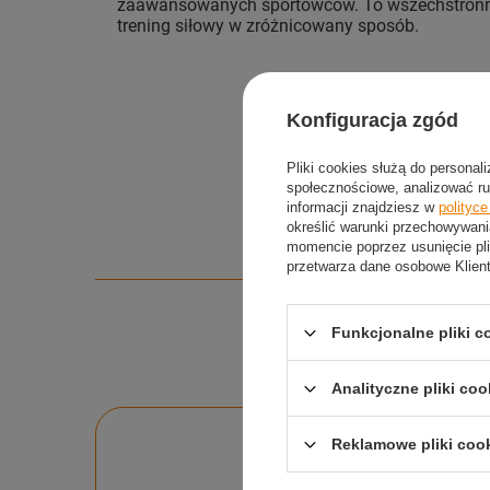
zaawansowanych sportowców. To wszechstronne
trening siłowy w zróżnicowany sposób.
Konfiguracja zgód
Pliki cookies służą do personal
społecznościowe, analizować ru
informacji znajdziesz w
polityc
określić warunki przechowywani
momencie poprzez usunięcie pli
przetwarza dane osobowe Klien
Funkcjonalne pliki 
Analityczne pliki coo
Po
Reklamowe pliki coo
Zadaj pytanie a my o