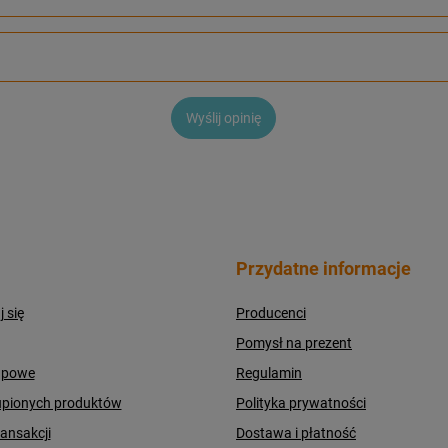
Wyślij opinię
Przydatne informacje
j się
Producenci
Pomysł na prezent
upowe
Regulamin
upionych produktów
Polityka prywatności
ransakcji
Dostawa i płatność