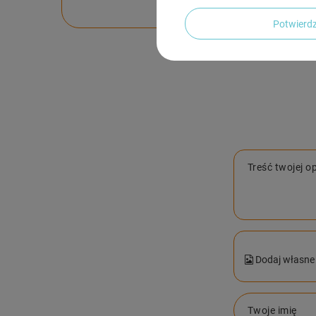
Potwier
Treść twojej op
Dodaj własne 
Twoje imię