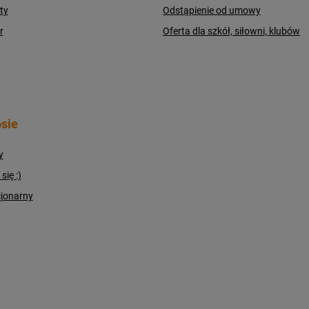
ty
Odstąpienie od umowy
r
Oferta dla szkół, siłowni, klubów
sie
y
ię :)
cjonarny