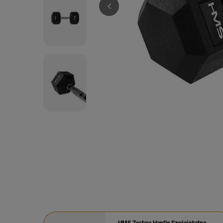
HMS Zestaw Hantle Sześciokątne