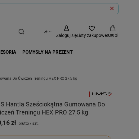
zł
Zaloguj się
Listy zakupowe
0,00 zł
CESORIA
POMYSŁY NA PREZENT
owana Do Ćwiczeń Treningu HEX PRO 27,5 kg
S Hantla Sześciokątna Gumowana Do
iczeń Treningu HEX PRO 27,5 kg
,16 zł
brutto
/
szt.