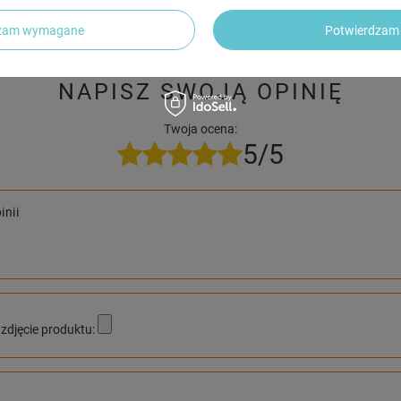
publikując dla innych.
dzam wymagane
Potwierdzam 
NAPISZ SWOJĄ OPINIĘ
Twoja ocena:
5/5
inii
zdjęcie produktu: