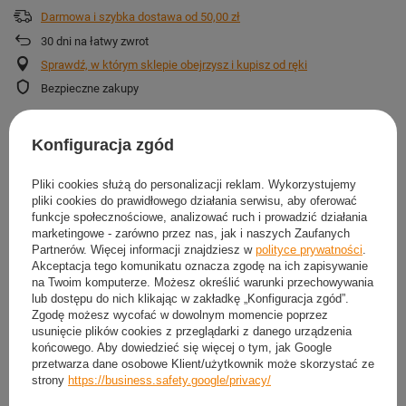
Darmowa i szybka dostawa
od
50,00 zł
30
dni na łatwy zwrot
Sprawdź, w którym sklepie obejrzysz i kupisz od ręki
Bezpieczne zakupy
Konfiguracja zgód
OSZCZĘDŹ KUPUJĄC WIĘCEJ
Pliki cookies służą do personalizacji reklam. Wykorzystujemy
pliki cookies do prawidłowego działania serwisu, aby oferować
funkcje społecznościowe, analizować ruch i prowadzić działania
marketingowe - zarówno przez nas, jak i naszych Zaufanych
Partnerów. Więcej informacji znajdziesz w
polityce prywatności
.
Akceptacja tego komunikatu oznacza zgodę na ich zapisywanie
na Twoim komputerze. Możesz określić warunki przechowywania
lub dostępu do nich klikając w zakładkę „Konfiguracja zgód”.
Zgodę możesz wycofać w dowolnym momencie poprzez
usunięcie plików cookies z przeglądarki z danego urządzenia
końcowego. Aby dowiedzieć się więcej o tym, jak Google
przetwarza dane osobowe Klient/użytkownik może skorzystać ze
strony
https://business.safety.google/privacy/
Bramki Piłkarskie 2 szt. Treningowe Przenośne Z
Siatką NILS 240x150 cm