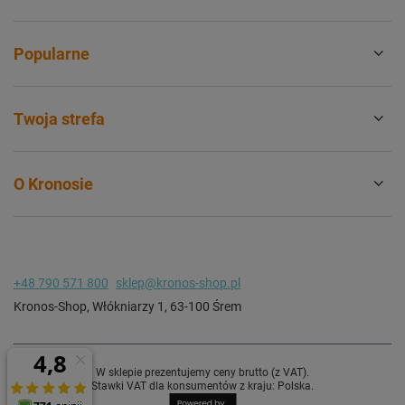
Popularne
Twoja strefa
O Kronosie
+48 790 571 800
sklep@kronos-shop.pl
Kronos-Shop
,
Włókniarzy 1
,
63-100
Śrem
W sklepie prezentujemy ceny brutto (z VAT).
Stawki VAT dla konsumentów z kraju:
Polska
.