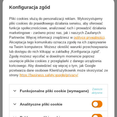
Konfiguracja zgód
NILS Przenośna Bramka Piłkarska Z Siatką 240x150 cm
Pliki cookies służą do personalizacji reklam. Wykorzystujemy
143,04 zł
pliki cookies do prawidłowego działania serwisu, aby oferować
funkcje społecznościowe, analizować ruch i prowadzić działania
marketingowe - zarówno przez nas, jak i naszych Zaufanych
Sklep sportowy Kronos
Partnerów. Więcej informacji znajdziesz w
polityce prywatności
.
Dostępny
Akceptacja tego komunikatu oznacza zgodę na ich zapisywanie
na Twoim komputerze. Możesz określić warunki przechowywania
lub dostępu do nich klikając w zakładkę „Konfiguracja zgód”.
Zgodę możesz wycofać w dowolnym momencie poprzez
usunięcie plików cookies z przeglądarki z danego urządzenia
końcowego. Aby dowiedzieć się więcej o tym, jak Google
przetwarza dane osobowe Klient/użytkownik może skorzystać ze
strony
https://business.safety.google/privacy/
Zamówienia
Status zamówienia
Zawsze
Funkcjonalne pliki cookie (wymagane)
aktywne
Śledzenie przesyłki
Analityczne pliki cookie
Chcę odstąpić od umowy
Chcę wymienić produkt