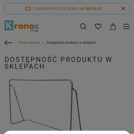
DARMOWA DOSTAWA
od 50,00 zł
Strona główna
Dostępność produktu w sklepach
DOSTĘPNOŚĆ PRODUKTU W
SKLEPACH