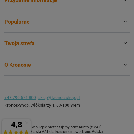
Przydatne informacje
Popularne
Twoja strefa
O Kronosie
+48 790 571 800
sklep@kronos-shop.pl
Kronos-Shop
,
Włókniarzy 1
,
63-100
Śrem
W sklepie prezentujemy ceny brutto (z VAT).
Stawki VAT dla konsumentów z kraju:
Polska
.