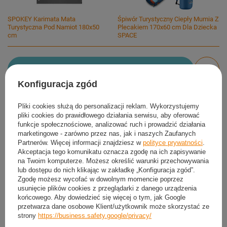
SPOKEY Karimata Mata
Śpiwór Turystyczny Ciepły Mumia Z
Turystyczna Pod Namiot 180x50
Plecakiem 170x60 cm Dla Dziecka
cm
SPACE
Dodaj do koszyka
Konfiguracja zgód
Możesz kupić także poprzez:
Pliki cookies służą do personalizacji reklam. Wykorzystujemy
pliki cookies do prawidłowego działania serwisu, aby oferować
funkcje społecznościowe, analizować ruch i prowadzić działania
marketingowe - zarówno przez nas, jak i naszych Zaufanych
Produkt dostępny
Wysyłka
jutro
Partnerów. Więcej informacji znajdziesz w
polityce prywatności
.
Darmowa i szybka dostawa
Akceptacja tego komunikatu oznacza zgodę na ich zapisywanie
na Twoim komputerze. Możesz określić warunki przechowywania
30
dni na łatwy zwrot
lub dostępu do nich klikając w zakładkę „Konfiguracja zgód”.
Ten produkt nie jest dostępny w sklepie stacjonarnym
Zgodę możesz wycofać w dowolnym momencie poprzez
usunięcie plików cookies z przeglądarki z danego urządzenia
Bezpieczne zakupy
końcowego. Aby dowiedzieć się więcej o tym, jak Google
przetwarza dane osobowe Klient/użytkownik może skorzystać ze
strony
https://business.safety.google/privacy/
Darmowa dostawa do paczkomatu lub punktu