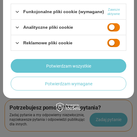
odbioru
Zawsze
Funkcjonalne pliki cookie (wymagane)
aktywne
Smile - dostawy ze sklepów internetowych przy zamówieniu od
50,00 zł
są za
darmo
Więcej informacji.
Analityczne pliki cookie
OPIS
Reklamowe pliki cookie
SZCZEGÓŁOWE DANE
Potwierdzam wszystkie
GWARANCJA
OPINIE
(1)
Potwierdzam wymagane
Potrzebujesz pomocy? Masz pytania?
Zadaj pytanie a my odpowiemy niezwłocznie,
Zadaj pytanie
najciekawsze pytania i odpowiedzi publikując
dla innych.