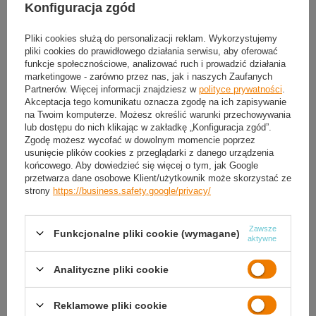
Konfiguracja zgód
Możesz kupić także poprzez:
Pliki cookies służą do personalizacji reklam. Wykorzystujemy
pliki cookies do prawidłowego działania serwisu, aby oferować
Produkt dostępny
Wysyłka
dzisiaj
(3 szt. w magazynie)
funkcje społecznościowe, analizować ruch i prowadzić działania
marketingowe - zarówno przez nas, jak i naszych Zaufanych
Darmowa i szybka dostawa
od
50,00 zł
Partnerów. Więcej informacji znajdziesz w
polityce prywatności
.
30
dni na łatwy zwrot
Akceptacja tego komunikatu oznacza zgodę na ich zapisywanie
na Twoim komputerze. Możesz określić warunki przechowywania
Sprawdź, w którym sklepie obejrzysz i kupisz od ręki
lub dostępu do nich klikając w zakładkę „Konfiguracja zgód”.
Bezpieczne zakupy
Zgodę możesz wycofać w dowolnym momencie poprzez
usunięcie plików cookies z przeglądarki z danego urządzenia
końcowego. Aby dowiedzieć się więcej o tym, jak Google
przetwarza dane osobowe Klient/użytkownik może skorzystać ze
OPIS
strony
https://business.safety.google/privacy/
SZCZEGÓŁOWE DANE
Zawsze
Funkcjonalne pliki cookie (wymagane)
aktywne
GWARANCJA
Analityczne pliki cookie
OPINIE
(0)
Reklamowe pliki cookie