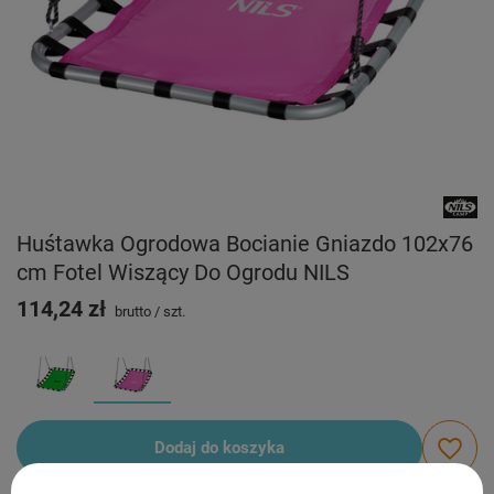
Huśtawka Ogrodowa Bocianie Gniazdo 102x76
cm Fotel Wiszący Do Ogrodu NILS
114,24 zł
brutto
/
szt.
Dodaj do koszyka