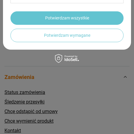
Potrzebujesz pomocy? Masz pytania?
Potwierdzam wszystkie
Zadaj pytanie a my odpowiemy niezwłocznie,
Zadaj pytanie
najciekawsze pytania i odpowiedzi publikując
dla innych.
Potwierdzam wymagane
Zamówienia
Status zamówienia
Śledzenie przesyłki
Chcę odstąpić od umowy
Chcę wymienić produkt
Kontakt