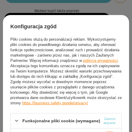
Możesz kupić także poprzez:
Konfiguracja zgód
Produkt dostępny
Wysyłka
jutro
(2 szt. w magazynie)
Pliki cookies służą do personalizacji reklam. Wykorzystujemy
Darmowa i szybka dostawa
pliki cookies do prawidłowego działania serwisu, aby oferować
funkcje społecznościowe, analizować ruch i prowadzić działania
30
dni na łatwy zwrot
marketingowe - zarówno przez nas, jak i naszych Zaufanych
Sprawdź, w którym sklepie obejrzysz i kupisz od ręki
Partnerów. Więcej informacji znajdziesz w
polityce prywatności
.
Bezpieczne zakupy
Akceptacja tego komunikatu oznacza zgodę na ich zapisywanie
na Twoim komputerze. Możesz określić warunki przechowywania
lub dostępu do nich klikając w zakładkę „Konfiguracja zgód”.
Zgodę możesz wycofać w dowolnym momencie poprzez
Darmowa dostawa do paczkomatu lub punktu
usunięcie plików cookies z przeglądarki z danego urządzenia
odbioru
końcowego. Aby dowiedzieć się więcej o tym, jak Google
przetwarza dane osobowe Klient/użytkownik może skorzystać ze
Smile - dostawy ze sklepów internetowych przy zamówieniu od
50,00 zł
są za
strony
https://business.safety.google/privacy/
darmo
Więcej informacji.
Zawsze
Funkcjonalne pliki cookie (wymagane)
aktywne
OPIS