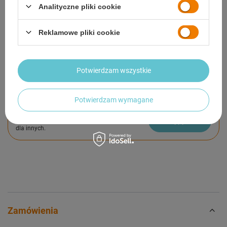
Analityczne pliki cookie
SZCZEGÓŁOWE DANE
Reklamowe pliki cookie
GWARANCJA
OPINIE
(0)
Potwierdzam wszystkie
Potrzebujesz pomocy? Masz pytania?
Potwierdzam wymagane
Zadaj pytanie a my odpowiemy niezwłocznie,
Zadaj pytanie
najciekawsze pytania i odpowiedzi publikując
dla innych.
Zamówienia