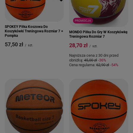
PROMOCJA
SPOKEY Piłka Koszowa Do
Koszykówki Treningowa Rozmiar 7 +
MONDO Piłka Do Gry W Koszykówkę
Pompka
Treningowa Rozmiar 7
57,50 zł
28,70 zł
/
szt.
/
szt.
Najniższa cena z 30 dni przed
obniżką:
45,00 zł
-36%
Cena regularna:
62,90 zł
-54%