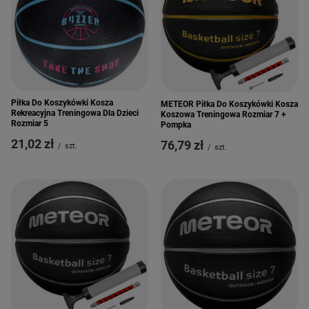
Piłka Do Koszykówki Kosza
METEOR Piłka Do Koszykówki Kosza
Rekreacyjna Treningowa Dla Dzieci
Koszowa Treningowa Rozmiar 7 +
Rozmiar 5
Pompka
21,02 zł
76,79 zł
/
szt.
/
szt.