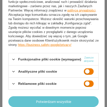
funkcje społecznościowe, analizować ruch i prowadzić działania
marketingowe - zarówno przez nas, jak i naszych Zaufanych
Partnerów. Więcej informacji znajdziesz w
polityce prywatności
.
Akceptacja tego komunikatu oznacza zgodę na ich zapisywanie
na Twoim komputerze. Możesz określić warunki przechowywania
lub dostępu do nich klikając w zakładkę „Konfiguracja zgód”.
METEOR Piłka Do Koszykówki Kosza
METEOR Piłka Do Koszykówki Kosza
Zgodę możesz wycofać w dowolnym momencie poprzez
Rekreacyjna Koszowa Rozmiar 7
Rekreacyjna Koszowa Rozmiar 7
usunięcie plików cookies z przeglądarki z danego urządzenia
20,15 zł
47,90 zł
końcowego. Aby dowiedzieć się więcej o tym, jak Google
/
szt.
/
szt.
przetwarza dane osobowe Klient/użytkownik może skorzystać ze
strony
https://business.safety.google/privacy/
Zawsze
Funkcjonalne pliki cookie (wymagane)
aktywne
Analityczne pliki cookie
Reklamowe pliki cookie
NILS Piłka Do Koszykówki Kosza
Piłka Do Koszykówki Kosza
Potwierdzam wszystkie
Rekreacyjna Koszowa Rozmiar 7
Rekreacyjna Treningowa Dla Dzieci
Rozmiar 5 NILS