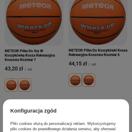
METEOR Piłka Do Koszykówki Kosza
METEOR Piłka Do Gry W
Rekreacyjna Koszowa Rozmiar 6
Koszykówkę Kosza Rekreacyjna
Koszowa Rozmiar 7
44,15 zł
/
szt.
43,20 zł
/
szt.
Konfiguracja zgód
Pliki cookies służą do personalizacji reklam. Wykorzystujemy
pliki cookies do prawidłowego działania serwisu, aby oferować