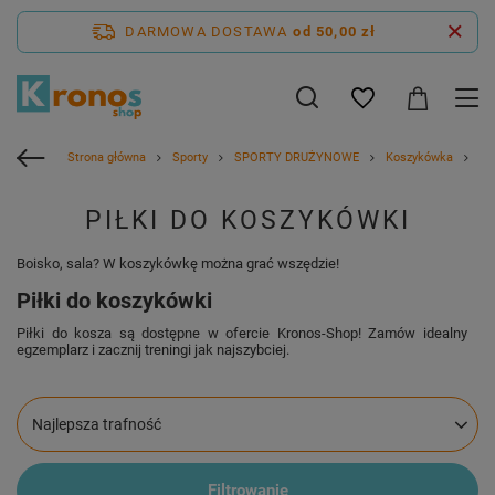
DARMOWA DOSTAWA
od 50,00 zł
Strona główna
Sporty
SPORTY DRUŻYNOWE
Koszykówka
Pił
PIŁKI DO KOSZYKÓWKI
Boisko, sala? W koszykówkę można grać wszędzie!
Piłki do koszykówki
Piłki do kosza są dostępne w ofercie Kronos-Shop! Zamów idealny
egzemplarz i zacznij treningi jak najszybciej.
Zmień sortowanie
Najlepsza trafność
Filtrowanie