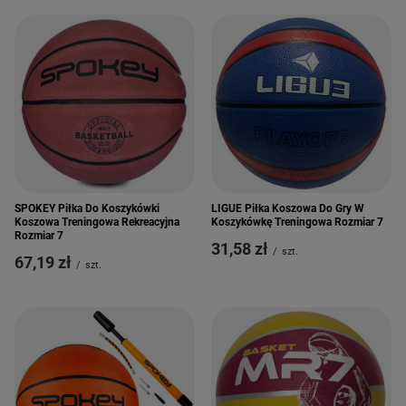
SPOKEY Piłka Do Koszykówki
LIGUE Piłka Koszowa Do Gry W
Koszowa Treningowa Rekreacyjna
Koszykówkę Treningowa Rozmiar 7
Rozmiar 7
31,58 zł
/
szt.
67,19 zł
/
szt.