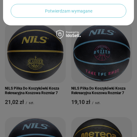
21,02 zł
/
szt.
21,02 zł
/
szt.
Potwierdzam wymagane
NILS Piłka Do Koszykówki Kosza
NILS Piłka Do Koszykówki Kosza
Rekreacyjna Koszowa Rozmiar 7
Rekreacyjna Koszowa Rozmiar 7
21,02 zł
19,10 zł
/
szt.
/
szt.