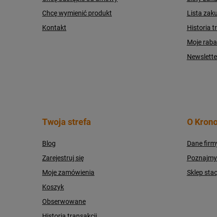
Chcę wymienić produkt
Lista zak
Kontakt
Historia t
Moje raba
Newslette
Twoja strefa
O Krono
Blog
Dane firm
Zarejestruj się
Poznajmy s
Moje zamówienia
Sklep sta
Koszyk
Obserwowane
Historia transakcji