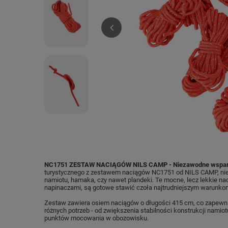
NC1751 ZESTAW NACIĄGÓW NILS CAMP - Niezawodne wsparci
turystycznego z zestawem naciągów NC1751 od NILS CAMP, nie
namiotu, hamaka, czy nawet plandeki. Te mocne, lecz lekkie na
napinaczami, są gotowe stawić czoła najtrudniejszym warunk
Zestaw zawiera osiem naciągów o długości 415 cm, co zapewni
różnych potrzeb - od zwiększenia stabilności konstrukcji nami
punktów mocowania w obozowisku.