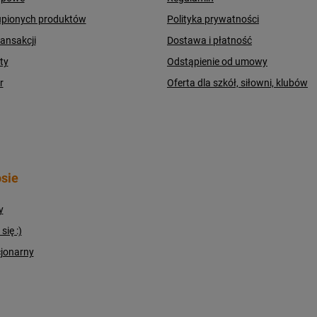
upionych produktów
Polityka prywatności
ransakcji
Dostawa i płatność
ty
Odstąpienie od umowy
r
Oferta dla szkół, siłowni, klubów
sie
y
ię :)
cjonarny