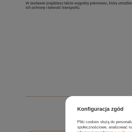
W zestawie znajdziesz także wygodny pokrowiec, który umożli
ich ochronę i łatwość transportu.
Konfiguracja zgód
Pliki cookies służą do personal
społecznościowe, analizować ru