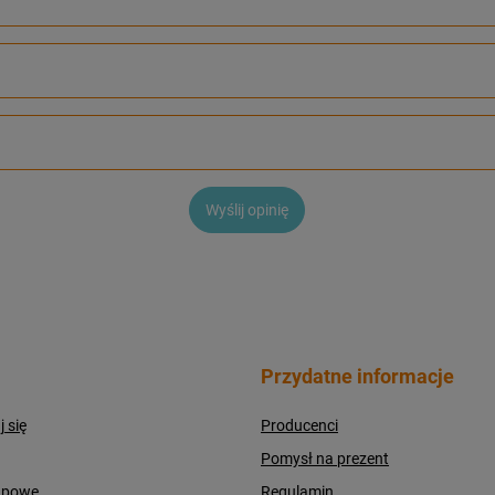
Wyślij opinię
Przydatne informacje
j się
Producenci
Pomysł na prezent
upowe
Regulamin