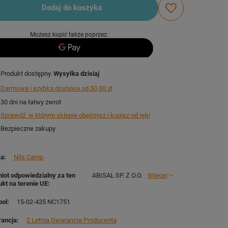
Dodaj do koszyka
Możesz kupić także poprzez:
Produkt dostępny
Wysyłka
dzisiaj
Darmowa i szybka dostawa
od
50,00 zł
30
dni na łatwy zwrot
Sprawdź, w którym sklepie obejrzysz i kupisz od ręki
Bezpieczne zakupy
ka
Nils Camp
iot odpowiedzialny za ten
ABISAL SP. Z O.O.
Więcej
ukt na terenie UE
ol
15-02-435 NC1751
ancja
2 Letnia Gwarancja Producenta