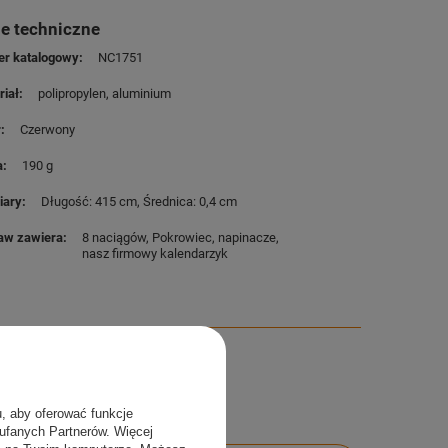
e techniczne
r katalogowy
NC1751
riał
polipropylen
aluminium
r
Czerwony
a
190 g
iary
Długość: 415 cm
Średnica: 0,4 cm
aw zawiera
8 naciągów
Pokrowiec
napinacze
nasz firmowy kalendarzyk
u, aby oferować funkcje
aufanych Partnerów. Więcej