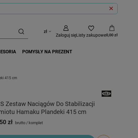
zł
Zaloguj się
Listy zakupowe
0,00 zł
CESORIA
POMYSŁY NA PREZENT
eki 415 cm
S Zestaw Naciągów Do Stabilizacji
miotu Hamaku Plandeki 415 cm
50 zł
brutto
/
komplet