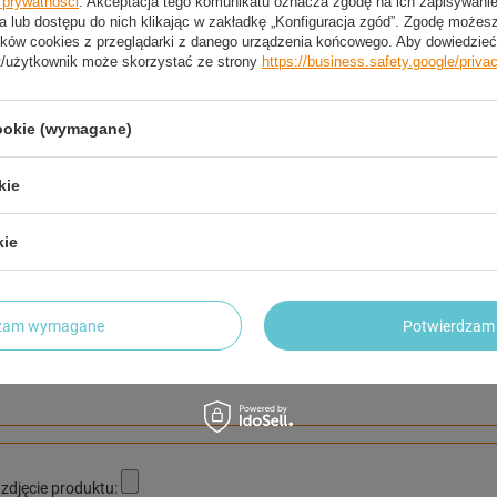
e prywatności
. Akceptacja tego komunikatu oznacza zgodę na ich zapisywan
a lub dostępu do nich klikając w zakładkę „Konfiguracja zgód”. Zgodę może
trzebujesz pomocy? Masz pytania?
ków cookies z przeglądarki z danego urządzenia końcowego. Aby dowiedzieć 
Zadaj pyta
t/użytkownik może skorzystać ze strony
https://business.safety.google/priva
dpowiemy niezwłocznie, najciekawsze pytania i odpowiedzi
publikując dla innych.
cookie (wymagane)
kie
NAPISZ SWOJĄ OPINIĘ
Twoja ocena:
kie
5/5
dzam wymagane
Potwierdzam 
inii
zdjęcie produktu: