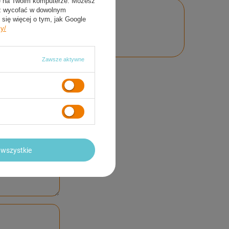
ie na Twoim komputerze. Możesz
sz wycofać w dowolnym
się więcej o tym, jak Google
nie
cy/
Zawsze aktywne
wszystkie