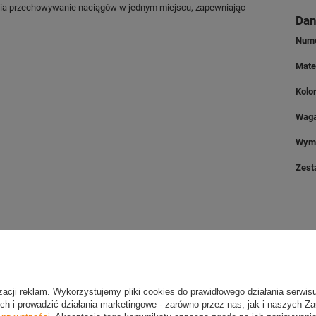
wia przechowywanie naciągów w jednym miejscu, zapewniając
Dan
Nume
Mate
Kolo
Wag
Wym
Zest
2 LETNIA GWARANCJA PRODUCENTA
2 Letnia Gwarancja Producenta
izacji reklam. Wykorzystujemy pliki cookies do prawidłowego działania serwis
ch i prowadzić działania marketingowe - zarówno przez nas, jak i naszych Z