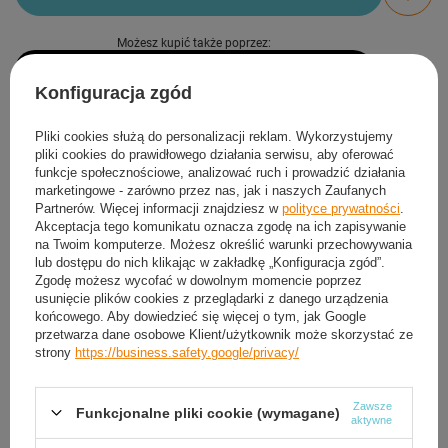
Możesz kupić także poprzez:
Konfiguracja zgód
Produkt dostępny
Wysyłka
dzisiaj
Pliki cookies służą do personalizacji reklam. Wykorzystujemy
Darmowa i szybka dostawa
od
50,00 zł
pliki cookies do prawidłowego działania serwisu, aby oferować
funkcje społecznościowe, analizować ruch i prowadzić działania
30
dni na łatwy zwrot
marketingowe - zarówno przez nas, jak i naszych Zaufanych
Sprawdź, w którym sklepie obejrzysz i kupisz od ręki
Partnerów. Więcej informacji znajdziesz w
polityce prywatności
.
Akceptacja tego komunikatu oznacza zgodę na ich zapisywanie
Bezpieczne zakupy
na Twoim komputerze. Możesz określić warunki przechowywania
lub dostępu do nich klikając w zakładkę „Konfiguracja zgód”.
Zgodę możesz wycofać w dowolnym momencie poprzez
Darmowa dostawa do paczkomatu lub punktu
usunięcie plików cookies z przeglądarki z danego urządzenia
odbioru
końcowego. Aby dowiedzieć się więcej o tym, jak Google
przetwarza dane osobowe Klient/użytkownik może skorzystać ze
strony
https://business.safety.google/privacy/
Smile - dostawy ze sklepów internetowych przy zamówieniu od
50,00 zł
są za
darmo
Więcej informacji.
Zawsze
Funkcjonalne pliki cookie (wymagane)
aktywne
OPIS