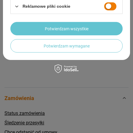
Reklamowe pliki cookie
OPINIE
(0)
Potwierdzam wszystkie
Potrzebujesz pomocy? Masz pytania?
Zadaj pytanie a my odpowiemy niezwłocznie,
Zadaj pytanie
najciekawsze pytania i odpowiedzi publikując
Potwierdzam wymagane
dla innych.
Zamówienia
Status zamówienia
Śledzenie przesyłki
Chcę odstąpić od umowy