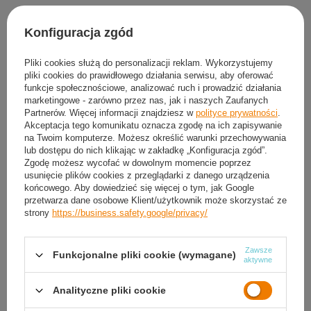
Produkt dostępny
Wysyłka
dzisiaj
Konfiguracja zgód
Darmowa i szybka dostawa
30
dni na łatwy zwrot
Pliki cookies służą do personalizacji reklam. Wykorzystujemy
pliki cookies do prawidłowego działania serwisu, aby oferować
Sprawdź, w którym sklepie obejrzysz i kupisz od ręki
funkcje społecznościowe, analizować ruch i prowadzić działania
Bezpieczne zakupy
marketingowe - zarówno przez nas, jak i naszych Zaufanych
Partnerów. Więcej informacji znajdziesz w
polityce prywatności
.
Akceptacja tego komunikatu oznacza zgodę na ich zapisywanie
na Twoim komputerze. Możesz określić warunki przechowywania
Darmowa dostawa do paczkomatu lub punktu
lub dostępu do nich klikając w zakładkę „Konfiguracja zgód”.
odbioru
Zgodę możesz wycofać w dowolnym momencie poprzez
usunięcie plików cookies z przeglądarki z danego urządzenia
Smile - dostawy ze sklepów internetowych przy zamówieniu od
50,00 zł
są za
końcowego. Aby dowiedzieć się więcej o tym, jak Google
darmo
Więcej informacji.
przetwarza dane osobowe Klient/użytkownik może skorzystać ze
strony
https://business.safety.google/privacy/
OPIS
Zawsze
Funkcjonalne pliki cookie (wymagane)
aktywne
SZCZEGÓŁOWE DANE
Analityczne pliki cookie
GWARANCJA