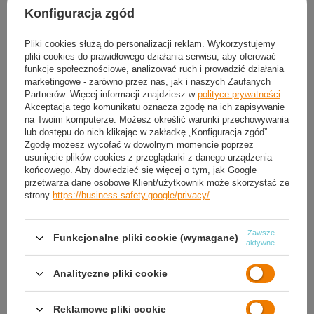
Konfiguracja zgód
Możesz kupić także poprzez:
Pliki cookies służą do personalizacji reklam. Wykorzystujemy
pliki cookies do prawidłowego działania serwisu, aby oferować
Produkt dostępny
Zamów do
14:00 to wyślemy dzisiaj
(3 szt. w
funkcje społecznościowe, analizować ruch i prowadzić działania
magazynie)
marketingowe - zarówno przez nas, jak i naszych Zaufanych
Darmowa i szybka dostawa
od
50,00 zł
Partnerów. Więcej informacji znajdziesz w
polityce prywatności
.
Akceptacja tego komunikatu oznacza zgodę na ich zapisywanie
30
dni na łatwy zwrot
na Twoim komputerze. Możesz określić warunki przechowywania
Sprawdź, w którym sklepie obejrzysz i kupisz od ręki
lub dostępu do nich klikając w zakładkę „Konfiguracja zgód”.
Zgodę możesz wycofać w dowolnym momencie poprzez
Bezpieczne zakupy
usunięcie plików cookies z przeglądarki z danego urządzenia
końcowego. Aby dowiedzieć się więcej o tym, jak Google
przetwarza dane osobowe Klient/użytkownik może skorzystać ze
strony
https://business.safety.google/privacy/
OPIS
SZCZEGÓŁOWE DANE
Zawsze
Funkcjonalne pliki cookie (wymagane)
aktywne
GWARANCJA
Analityczne pliki cookie
OPINIE
(0)
Reklamowe pliki cookie