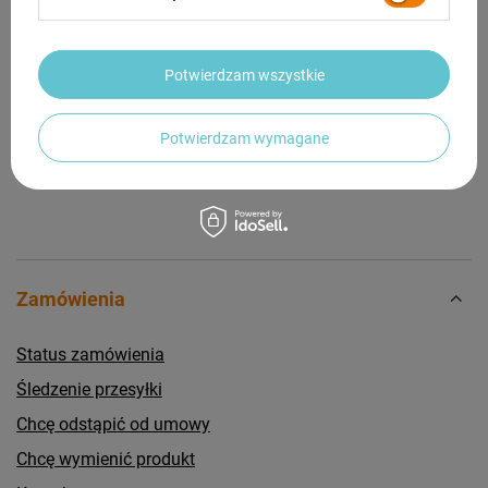
Potrzebujesz pomocy? Masz pytania?
Potwierdzam wszystkie
Zadaj pytanie a my odpowiemy niezwłocznie,
Zadaj pytanie
najciekawsze pytania i odpowiedzi publikując
dla innych.
Potwierdzam wymagane
Zamówienia
Status zamówienia
Śledzenie przesyłki
Chcę odstąpić od umowy
Chcę wymienić produkt