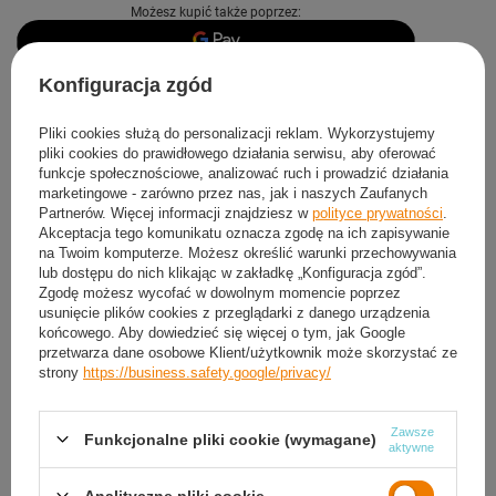
Możesz kupić także poprzez:
Konfiguracja zgód
Produkt dostępny
Wysyłka
dzisiaj
Darmowa i szybka dostawa
od
50,00 zł
Pliki cookies służą do personalizacji reklam. Wykorzystujemy
pliki cookies do prawidłowego działania serwisu, aby oferować
30
dni na łatwy zwrot
funkcje społecznościowe, analizować ruch i prowadzić działania
Sprawdź, w którym sklepie obejrzysz i kupisz od ręki
marketingowe - zarówno przez nas, jak i naszych Zaufanych
Partnerów. Więcej informacji znajdziesz w
polityce prywatności
.
Bezpieczne zakupy
Akceptacja tego komunikatu oznacza zgodę na ich zapisywanie
na Twoim komputerze. Możesz określić warunki przechowywania
lub dostępu do nich klikając w zakładkę „Konfiguracja zgód”.
Darmowa dostawa do paczkomatu lub punktu
Zgodę możesz wycofać w dowolnym momencie poprzez
odbioru
usunięcie plików cookies z przeglądarki z danego urządzenia
końcowego. Aby dowiedzieć się więcej o tym, jak Google
przetwarza dane osobowe Klient/użytkownik może skorzystać ze
Smile - dostawy ze sklepów internetowych przy zamówieniu od
50,00 zł
są za
strony
https://business.safety.google/privacy/
darmo
Więcej informacji.
Zawsze
Funkcjonalne pliki cookie (wymagane)
OPIS
aktywne
SZCZEGÓŁOWE DANE
Analityczne pliki cookie