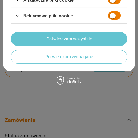
GWARANCJA
Reklamowe pliki cookie
OPINIE
(6)
Potwierdzam wszystkie
Potrzebujesz pomocy? Masz pytania?
Potwierdzam wymagane
Zadaj pytanie a my odpowiemy niezwłocznie,
Zadaj pytanie
najciekawsze pytania i odpowiedzi publikując
dla innych.
Zamówienia
Status zamówienia