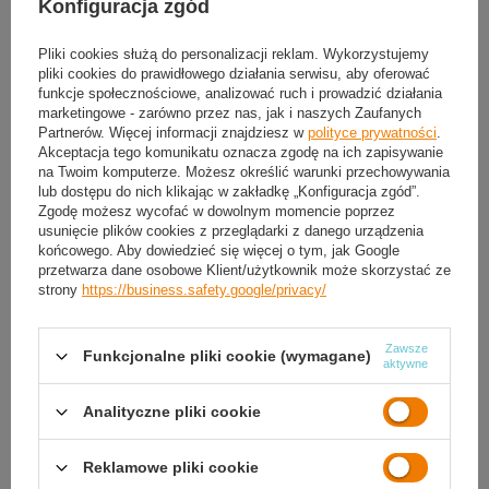
30
dni na łatwy zwrot
Konfiguracja zgód
Sprawdź, w którym sklepie obejrzysz i kupisz od ręki
Pliki cookies służą do personalizacji reklam. Wykorzystujemy
Bezpieczne zakupy
pliki cookies do prawidłowego działania serwisu, aby oferować
funkcje społecznościowe, analizować ruch i prowadzić działania
marketingowe - zarówno przez nas, jak i naszych Zaufanych
Partnerów. Więcej informacji znajdziesz w
polityce prywatności
.
Darmowa dostawa do paczkomatu lub punktu
odbioru
Akceptacja tego komunikatu oznacza zgodę na ich zapisywanie
na Twoim komputerze. Możesz określić warunki przechowywania
lub dostępu do nich klikając w zakładkę „Konfiguracja zgód”.
Smile - dostawy ze sklepów internetowych przy zamówieniu od
50,00 zł
są za
Zgodę możesz wycofać w dowolnym momencie poprzez
darmo
Więcej informacji.
usunięcie plików cookies z przeglądarki z danego urządzenia
końcowego. Aby dowiedzieć się więcej o tym, jak Google
przetwarza dane osobowe Klient/użytkownik może skorzystać ze
OPIS
strony
https://business.safety.google/privacy/
SZCZEGÓŁOWE DANE
Zawsze
Funkcjonalne pliki cookie (wymagane)
aktywne
GWARANCJA
Analityczne pliki cookie
OPINIE
(0)
Reklamowe pliki cookie