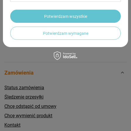
Potrzebujesz pomocy? Masz pytania?
Potwierdzam wszystkie
Zadaj pytanie a my odpowiemy niezwłocznie,
Zadaj pytanie
najciekawsze pytania i odpowiedzi publikując
dla innych.
Potwierdzam wymagane
Zamówienia
Status zamówienia
Śledzenie przesyłki
Chcę odstąpić od umowy
Chcę wymienić produkt
Kontakt