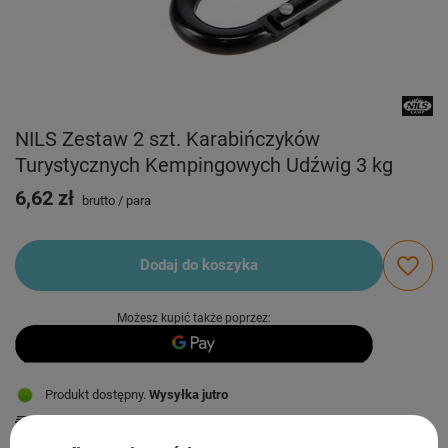
NILS Zestaw 2 szt. Karabińczyków
Turystycznych Kempingowych Udźwig 3 kg
6,62 zł
brutto
/
para
Dodaj do koszyka
Możesz kupić także poprzez:
Produkt dostępny
Wysyłka
jutro
Darmowa i szybka dostawa
od
50,00 zł