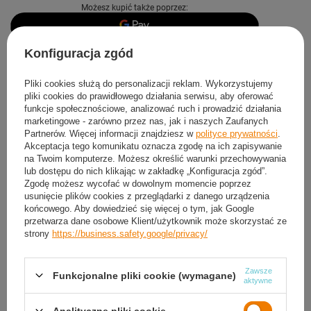
Możesz kupić także poprzez:
Konfiguracja zgód
Produkt dostępny
Wysyłka
dzisiaj
Darmowa i szybka dostawa
od
50,00 zł
Pliki cookies służą do personalizacji reklam. Wykorzystujemy
pliki cookies do prawidłowego działania serwisu, aby oferować
30
dni na łatwy zwrot
funkcje społecznościowe, analizować ruch i prowadzić działania
Sprawdź, w którym sklepie obejrzysz i kupisz od ręki
marketingowe - zarówno przez nas, jak i naszych Zaufanych
Partnerów. Więcej informacji znajdziesz w
polityce prywatności
.
Bezpieczne zakupy
Akceptacja tego komunikatu oznacza zgodę na ich zapisywanie
na Twoim komputerze. Możesz określić warunki przechowywania
lub dostępu do nich klikając w zakładkę „Konfiguracja zgód”.
Darmowa dostawa do paczkomatu lub punktu
Zgodę możesz wycofać w dowolnym momencie poprzez
odbioru
usunięcie plików cookies z przeglądarki z danego urządzenia
końcowego. Aby dowiedzieć się więcej o tym, jak Google
przetwarza dane osobowe Klient/użytkownik może skorzystać ze
Smile - dostawy ze sklepów internetowych przy zamówieniu od
50,00 zł
są za
strony
https://business.safety.google/privacy/
darmo
Więcej informacji.
Zawsze
Funkcjonalne pliki cookie (wymagane)
OPIS
aktywne
SZCZEGÓŁOWE DANE
Analityczne pliki cookie