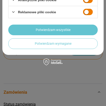
GWARANCJA
Reklamowe pliki cookie
OPINIE
(0)
Potwierdzam wszystkie
Potrzebujesz pomocy? Masz pytania?
Potwierdzam wymagane
Zadaj pytanie a my odpowiemy niezwłocznie,
Zadaj pytanie
najciekawsze pytania i odpowiedzi publikując
dla innych.
Zamówienia
Status zamówienia