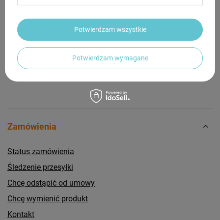
Potrzebujesz pomocy? Masz pytania?
Potwierdzam wszystkie
Zadaj pytanie a my odpowiemy niezwłocznie,
Zadaj pytanie
najciekawsze pytania i odpowiedzi publikując
dla innych.
Potwierdzam wymagane
Zamówienia
Status zamówienia
Śledzenie przesyłki
Chcę odstąpić od umowy
Chcę wymienić produkt
Kontakt