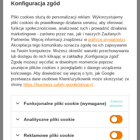
Konfiguracja zgód
Możesz kupić także poprzez:
Pliki cookies służą do personalizacji reklam. Wykorzystujemy
pliki cookies do prawidłowego działania serwisu, aby oferować
Produkt dostępny
Wysyłka
jutro
(3 szt. w magazynie)
funkcje społecznościowe, analizować ruch i prowadzić działania
marketingowe - zarówno przez nas, jak i naszych Zaufanych
Darmowa i szybka dostawa
od
50,00 zł
Partnerów. Więcej informacji znajdziesz w
polityce prywatności
.
30
dni na łatwy zwrot
Akceptacja tego komunikatu oznacza zgodę na ich zapisywanie
na Twoim komputerze. Możesz określić warunki przechowywania
Sprawdź, w którym sklepie obejrzysz i kupisz od ręki
lub dostępu do nich klikając w zakładkę „Konfiguracja zgód”.
Bezpieczne zakupy
Zgodę możesz wycofać w dowolnym momencie poprzez
usunięcie plików cookies z przeglądarki z danego urządzenia
końcowego. Aby dowiedzieć się więcej o tym, jak Google
przetwarza dane osobowe Klient/użytkownik może skorzystać ze
OPIS
strony
https://business.safety.google/privacy/
SZCZEGÓŁOWE DANE
Zawsze
Funkcjonalne pliki cookie (wymagane)
aktywne
GWARANCJA
Analityczne pliki cookie
OPINIE
(0)
Reklamowe pliki cookie