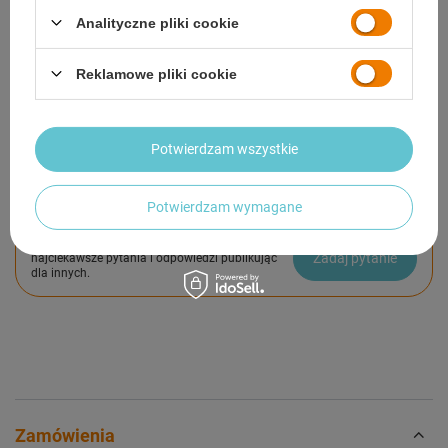
Analityczne pliki cookie
SZCZEGÓŁOWE DANE
Reklamowe pliki cookie
GWARANCJA
OPINIE
(2)
Potwierdzam wszystkie
Potwierdzam wymagane
Potrzebujesz pomocy? Masz pytania?
Zadaj pytanie a my odpowiemy niezwłocznie,
Zadaj pytanie
najciekawsze pytania i odpowiedzi publikując
dla innych.
Zamówienia