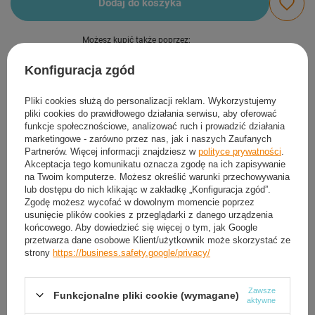
Dodaj do koszyka
Możesz kupić także poprzez:
Konfiguracja zgód
Produkt dostępny
Wysyłka
dzisiaj
Pliki cookies służą do personalizacji reklam. Wykorzystujemy
pliki cookies do prawidłowego działania serwisu, aby oferować
Darmowa i szybka dostawa
funkcje społecznościowe, analizować ruch i prowadzić działania
30
dni na łatwy zwrot
marketingowe - zarówno przez nas, jak i naszych Zaufanych
Partnerów. Więcej informacji znajdziesz w
polityce prywatności
.
Ten produkt nie jest dostępny w sklepie stacjonarnym
Akceptacja tego komunikatu oznacza zgodę na ich zapisywanie
Bezpieczne zakupy
na Twoim komputerze. Możesz określić warunki przechowywania
lub dostępu do nich klikając w zakładkę „Konfiguracja zgód”.
Zgodę możesz wycofać w dowolnym momencie poprzez
usunięcie plików cookies z przeglądarki z danego urządzenia
Darmowa dostawa do paczkomatu lub punktu
końcowego. Aby dowiedzieć się więcej o tym, jak Google
odbioru
przetwarza dane osobowe Klient/użytkownik może skorzystać ze
strony
https://business.safety.google/privacy/
Smile - dostawy ze sklepów internetowych przy zamówieniu od
50,00 zł
są za
darmo
Więcej informacji.
Zawsze
Funkcjonalne pliki cookie (wymagane)
aktywne
OPIS