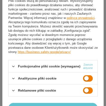
Pliki cookies służą do personalizacji reklam. Wykorzystujemy
Darmowa i szybka dostawa
od
50,00 zł
pliki cookies do prawidłowego działania serwisu, aby oferować
funkcje społecznościowe, analizować ruch i prowadzić działania
30
dni na łatwy zwrot
marketingowe - zarówno przez nas, jak i naszych Zaufanych
Ten produkt nie jest dostępny w sklepie stacjonarnym
Partnerów. Więcej informacji znajdziesz w
polityce prywatności
.
Akceptacja tego komunikatu oznacza zgodę na ich zapisywanie
Bezpieczne zakupy
na Twoim komputerze. Możesz określić warunki przechowywania
lub dostępu do nich klikając w zakładkę „Konfiguracja zgód”.
Zgodę możesz wycofać w dowolnym momencie poprzez
usunięcie plików cookies z przeglądarki z danego urządzenia
OPIS
końcowego. Aby dowiedzieć się więcej o tym, jak Google
przetwarza dane osobowe Klient/użytkownik może skorzystać ze
SZCZEGÓŁOWE DANE
strony
https://business.safety.google/privacy/
GWARANCJA
Zawsze
Funkcjonalne pliki cookie (wymagane)
aktywne
OPINIE
(0)
Analityczne pliki cookie
Reklamowe pliki cookie
Potrzebujesz pomocy? Masz pytania?
Zadaj pytanie a my odpowiemy niezwłocznie,
Zadaj pytanie
najciekawsze pytania i odpowiedzi publikując
dla innych.