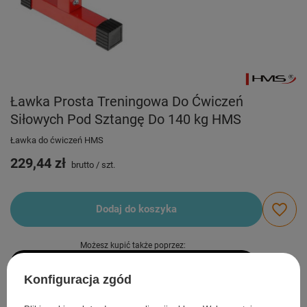
Ławka Prosta Treningowa Do Ćwiczeń
Siłowych Pod Sztangę Do 140 kg HMS
Ławka do ćwiczeń HMS
229,44 zł
brutto
/
szt.
Dodaj do koszyka
Możesz kupić także poprzez:
Konfiguracja zgód
Produkt dostępny
Wysyłka
w poniedziałek