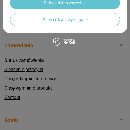
Potwierdzam wszystkie
Potwierdzam wymagane
Zamówienia
Status zamówienia
Śledzenie przesyłki
Chcę odstąpić od umowy
Chcę wymienić produkt
Kontakt
Konto