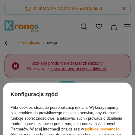
DARMOWA DOSTAWA
od 50,00 zł
Strona główna
Uwaga
Szukany produkt nie został znaleziony.
Skorzystaj z
zaawansowanej wyszukiwarki
.
Powrót
Konfiguracja zgód
Pliki cookies służą do personalizacji reklam. Wykorzystujemy
pliki cookies do prawidłowego działania serwisu, aby oferować
funkcje społecznościowe, analizować ruch i prowadzić działania
marketingowe - zarówno przez nas, jak i naszych Zaufanych
Zamówienia
Partnerów. Więcej informacji znajdziesz w
polityce prywatności
.
Akceptacja tego komunikatu oznacza zgodę na ich zapisywanie