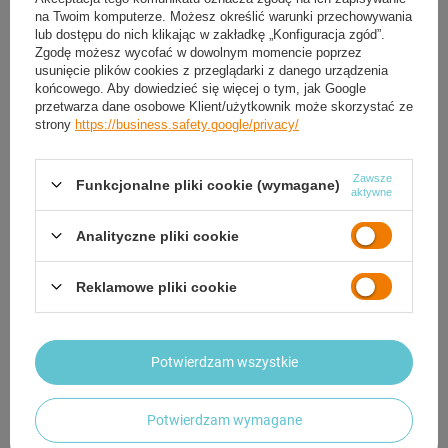
Status zamówienia
na Twoim komputerze. Możesz określić warunki przechowywania
lub dostępu do nich klikając w zakładkę „Konfiguracja zgód”.
Śledzenie przesyłki
Zgodę możesz wycofać w dowolnym momencie poprzez
usunięcie plików cookies z przeglądarki z danego urządzenia
Chcę odstąpić od umowy
końcowego. Aby dowiedzieć się więcej o tym, jak Google
przetwarza dane osobowe Klient/użytkownik może skorzystać ze
Chcę wymienić produkt
strony
https://business.safety.google/privacy/
Kontakt
Zawsze
Funkcjonalne pliki cookie (wymagane)
aktywne
Konto
Analityczne pliki cookie
Reklamowe pliki cookie
Przydatne informacje
Potwierdzam wszystkie
Popularne
Potwierdzam wymagane
Twoja strefa