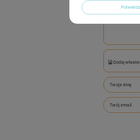
Potwier
Treść twojej op
Dodaj własne 
Twoje imię
Twój email