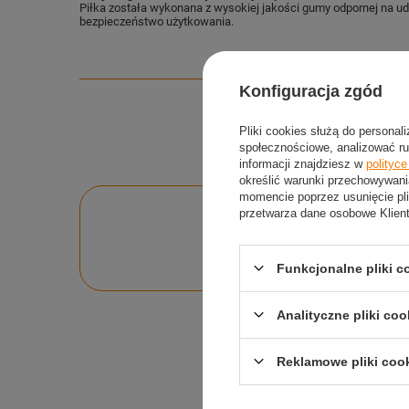
Piłka została wykonana z wysokiej jakości gumy odpornej na uder
bezpieczeństwo użytkowania.
Konfiguracja zgód
Pliki cookies służą do personal
społecznościowe, analizować ru
informacji znajdziesz w
polityc
określić warunki przechowywani
momencie poprzez usunięcie pli
przetwarza dane osobowe Klien
Po
Zadaj pytanie a my o
Funkcjonalne pliki 
Analityczne pliki coo
Reklamowe pliki coo