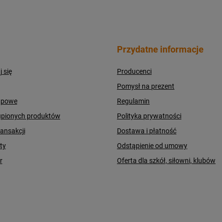
Przydatne informacje
j się
Producenci
Pomysł na prezent
upowe
Regulamin
upionych produktów
Polityka prywatności
ransakcji
Dostawa i płatność
ty
Odstąpienie od umowy
r
Oferta dla szkół, siłowni, klubów