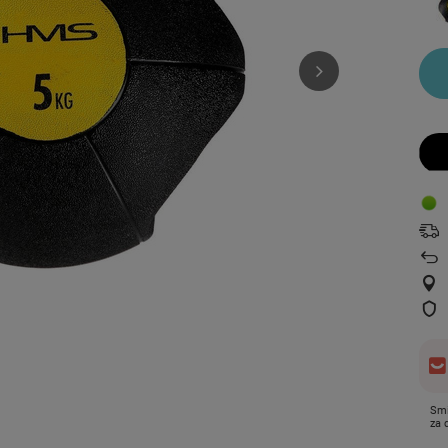
Smi
za