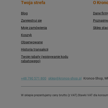
Twoja strefa
O Krono
Blog
Dane firm
Zarejestruj się
Poznajmy s
Moje zamówienia
Sklep sta
Koszyk
Obserwowane
Historia transakcji
Twoje rabaty (wpisywanie kodu
rabatowego)
+48 790 571 800
sklep@kronos-shop.pl
Kronos-Shop
,
Wł
W sklepie prezentujemy ceny brutto (z VAT).
Stawki VAT dla konsum