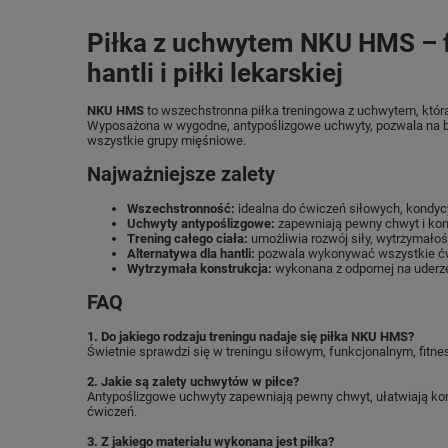
Piłka z uchwytem NKU HMS – 
hantli i piłki lekarskiej
NKU HMS
to wszechstronna piłka treningowa z uchwytem, która ł
Wyposażona w wygodne, antypoślizgowe uchwyty, pozwala na 
wszystkie grupy mięśniowe.
Najważniejsze zalety
Wszechstronność:
idealna do ćwiczeń siłowych, kondycyj
Uchwyty antypoślizgowe:
zapewniają pewny chwyt i kon
Trening całego ciała:
umożliwia rozwój siły, wytrzymałoś
Alternatywa dla hantli:
pozwala wykonywać wszystkie ćwic
Wytrzymała konstrukcja:
wykonana z odpornej na uderze
FAQ
1. Do jakiego rodzaju treningu nadaje się piłka NKU HMS?
Świetnie sprawdzi się w treningu siłowym, funkcjonalnym, fitness
2. Jakie są zalety uchwytów w piłce?
Antypoślizgowe uchwyty zapewniają pewny chwyt, ułatwiają ko
ćwiczeń.
3. Z jakiego materiału wykonana jest piłka?