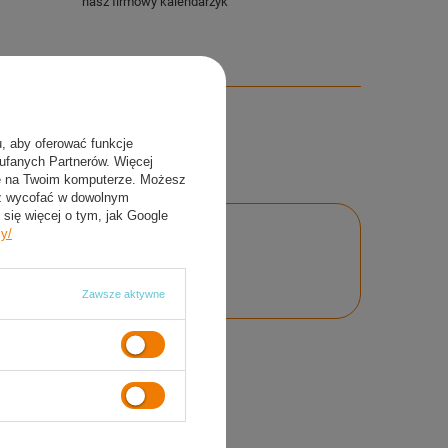
nasz firmowy kalendarzyk
u, aby oferować funkcje
aufanych Partnerów. Więcej
ie na Twoim komputerze. Możesz
sz wycofać w dowolnym
się więcej o tym, jak Google
cy/
nie
Zawsze aktywne