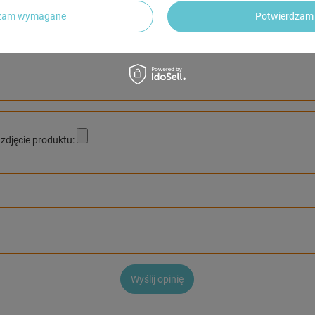
5/5
dzam wymagane
Potwierdzam 
inii
zdjęcie produktu:
Wyślij opinię