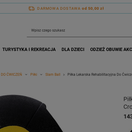
DARMOWA DOSTAWA
od 50,00 zł
TURYSTYKA I REKREACJA
DLA DZIECI
ODZIEŻ OBUWIE AK
 DO ĆWICZEŃ
Piłki
Slam Ball
Piłka Lekarska Rehabilitacyjna Do Ćwicz
Pił
Cro
143