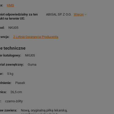
ka
HMS
iot odpowiedzialny za ten
ABISAL SP. Z O.O.
Więcej
ukt na terenie UE
ol
NKU05
ancja
2 Letnia Gwarancja Producenta
e techniczne
r katalogowy
NKU05
riał zewnętrzny
Guma
ar
5 kg
łnienie
Piasek
nica
26,5 cm
r
czarno-żółty
aw zawiera
Nową, oryginalną piłkę lekarską