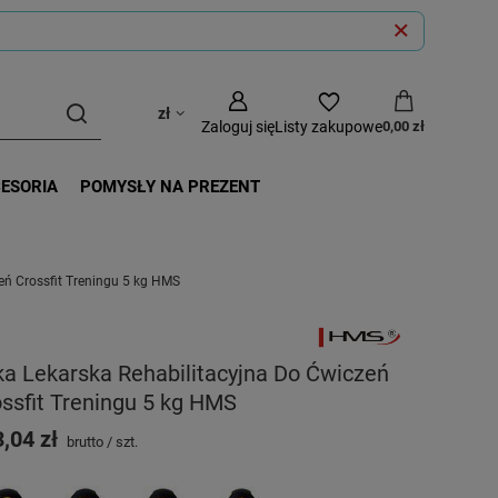
zł
Zaloguj się
Listy zakupowe
0,00 zł
CESORIA
POMYSŁY NA PREZENT
eń Crossfit Treningu 5 kg HMS
ka Lekarska Rehabilitacyjna Do Ćwiczeń
ssfit Treningu 5 kg HMS
,04 zł
brutto
/
szt.