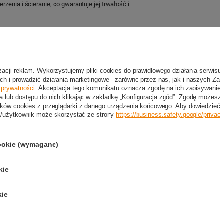
zenia i ścieranie, co gwarantuje jej trwałość i
2 LETNIA GWARANCJA PRODUCENTA
izacji reklam. Wykorzystujemy pliki cookies do prawidłowego działania serwis
2 Letnia Gwarancja Producenta
ch i prowadzić działania marketingowe - zarówno przez nas, jak i naszych Z
e prywatności
. Akceptacja tego komunikatu oznacza zgodę na ich zapisywan
a lub dostępu do nich klikając w zakładkę „Konfiguracja zgód”. Zgodę może
ków cookies z przeglądarki z danego urządzenia końcowego. Aby dowiedzieć 
t/użytkownik może skorzystać ze strony
https://business.safety.google/priva
trzebujesz pomocy? Masz pytania?
Zadaj pyta
dpowiemy niezwłocznie, najciekawsze pytania i odpowiedzi
publikując dla innych.
cookie (wymagane)
kie
NAPISZ SWOJĄ OPINIĘ
kie
Twoja ocena: