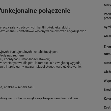
Mar
funkcjonalne połączenie
Podm
prod
Symb
ączy zalety tradycyjnych hantli i piłek lekarskich.
bezpieczne i komfortowe wykonywanie ćwiczeń angażujących
Gwar
Dan
nych, funkcjonalnych i rehabilitacyjnych,
Nume
trolę nad ruchem,
ci, koordynacji i mobilności stawów,
zenia typowe dla piłki lekarskiej, ale z większą wygodą,
Mate
nia i tarcie gumy, gwarantującej długotrwałe użytkowanie.
Cięż
Wype
, a także w rehabilitacji.
Śred
ntrolę nad ruchem i zwiększają bezpieczeństwo podczas
Kolo
Zest