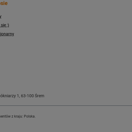
sie
y
ię :)
cjonarny
ókniarzy 1
,
63-100
Śrem
entów z kraju:
Polska
.