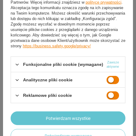
Partnerów. Więcej informacji znajdziesz w
polityce prywatności
.
Akceptacja tego komunikatu oznacza zgodę na ich zapisywanie
na Twoim komputerze. Możesz określić warunki przechowywania
lub dostępu do nich klikając w zakładkę „Konfiguracja zgód”.
Zgodę możesz wycofać w dowolnym momencie poprzez
NASZ BESTSELLER
usunięcie plików cookies z przeglądarki z danego urządzenia
końcowego. Aby dowiedzieć się więcej o tym, jak Google
NILS Namiot Plażowy
NILS Namiot Plażowy Ogrodowy
przetwarza dane osobowe Klient/użytkownik może skorzystać ze
Samorozkładający Parawan
Wodoodporny Filtr UV
strony
https://business.safety.google/privacy/
Wodoodporny Duży
71,99 zł
/
szt.
114,24 zł
/
szt.
Zawsze
Funkcjonalne pliki cookie (wymagane)
aktywne
Analityczne pliki cookie
Reklamowe pliki cookie
Potwierdzam wszystkie
Potwierdzam wymagane