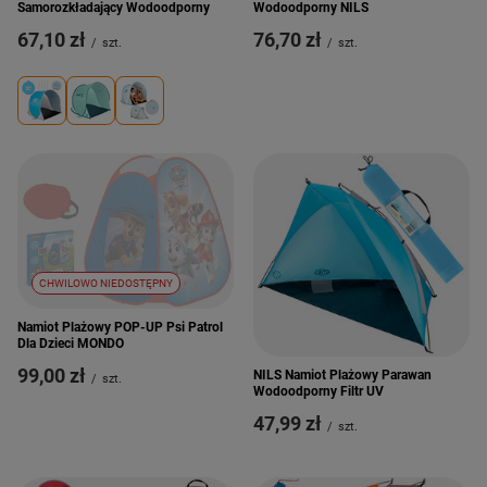
Samorozkładający Wodoodporny
Wodoodporny NILS
67,10 zł
76,70 zł
/
szt.
/
szt.
CHWILOWO NIEDOSTĘPNY
Namiot Plażowy POP-UP Psi Patrol
Dla Dzieci MONDO
99,00 zł
NILS Namiot Plażowy Parawan
/
szt.
Wodoodporny Filtr UV
47,99 zł
/
szt.