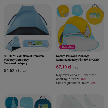
PROMOCJA
SPOKEY Lekki Namiot Parawan
Namiot Parawan Plażowy
Plażowy Ogrodowy
Samorozkładany Filtr UV SPOKEY
Samorozkładający
67,10 zł
/
szt.
54,62 zł
/
szt.
Najniższa cena z 30 dni przed
obniżką:
79,99 zł
-16%
Cena regularna:
99,00 zł
-32%