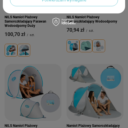
NASZ BESTSELLER
NILS Namiot Plażowy
NILS Namiot Plażowy
Samorozkładający Parawan
Samorozkładający Wodoodporny
Wodoodporny Duży
70,94 zł
/
szt.
100,70 zł
/
szt.
NILS Namiot Plażowy
Namiot Plażowy Samorozkładający