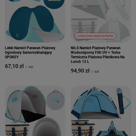
CHWILOWO NIEDOSTĘPNY
Lekki Namiot Parawan Plażowy
NILS Namiot Plażowy Parawan
Ogrodowy Samorozkładający
Wodoodporny Filtr UV + Torba
SPOKEY
Termiczna Plażowa Piknikowa Na
Lunch 12 L
67,10 zł
/
szt.
94,90 zł
/
szt.