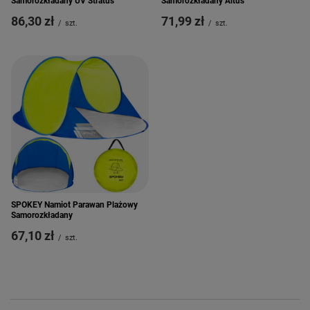
Samorozkładany UV Stratus
Samorozkładany Altus
86,30 zł
71,99 zł
/
szt.
/
szt.
SPOKEY Namiot Parawan Plażowy
Samorozkładany
67,10 zł
/
szt.