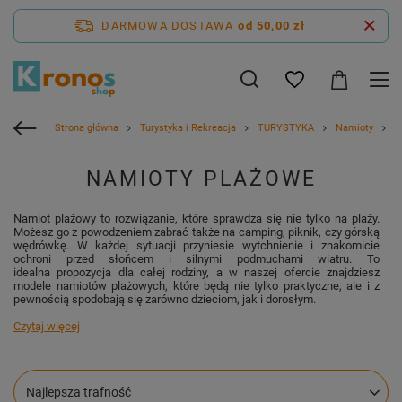
DARMOWA DOSTAWA
od 50,00 zł
Strona główna
Turystyka i Rekreacja
TURYSTYKA
Namioty
N
NAMIOTY PLAŻOWE
Namiot plażowy to rozwiązanie, które sprawdza się nie tylko na plaży.
Możesz go z powodzeniem zabrać także na camping, piknik, czy górską
wędrówkę. W każdej sytuacji przyniesie wytchnienie i znakomicie
ochroni przed słońcem i silnymi podmuchami wiatru. To
idealna propozycja dla całej rodziny, a w naszej ofercie znajdziesz
modele namiotów plażowych, które będą nie tylko praktyczne, ale i z
pewnością spodobają się zarówno dzieciom, jak i dorosłym.
Czytaj więcej
Zmień sortowanie
Najlepsza trafność