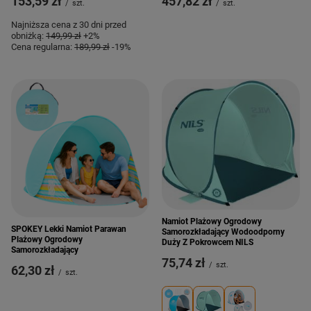
153,59 zł
457,82 zł
/
szt.
/
szt.
Najniższa cena z 30 dni przed
obniżką:
149,99 zł
+2%
Cena regularna:
189,99 zł
-19%
Namiot Plażowy Ogrodowy
SPOKEY Lekki Namiot Parawan
Samorozkładający Wodoodporny
Plażowy Ogrodowy
Duży Z Pokrowcem NILS
Samorozkładający
75,74 zł
/
szt.
62,30 zł
/
szt.