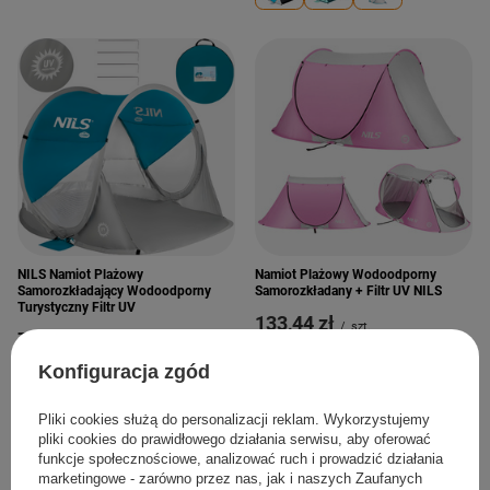
NILS Namiot Plażowy
Namiot Plażowy Wodoodporny
Samorozkładający Wodoodporny
Samorozkładany + Filtr UV NILS
Turystyczny Filtr UV
133,44 zł
/
szt.
75,84 zł
/
szt.
Konfiguracja zgód
Pliki cookies służą do personalizacji reklam. Wykorzystujemy
pliki cookies do prawidłowego działania serwisu, aby oferować
funkcje społecznościowe, analizować ruch i prowadzić działania
marketingowe - zarówno przez nas, jak i naszych Zaufanych