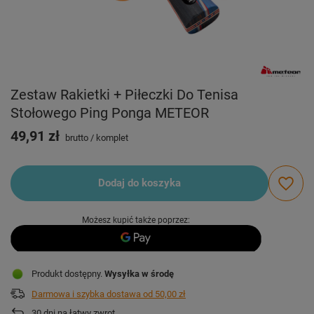
Zestaw Rakietki + Piłeczki Do Tenisa
Stołowego Ping Ponga METEOR
49,91 zł
brutto
/
komplet
Dodaj do koszyka
Możesz kupić także poprzez:
Produkt dostępny
Wysyłka
w środę
Darmowa i szybka dostawa
od
50,00 zł
30
dni na łatwy zwrot