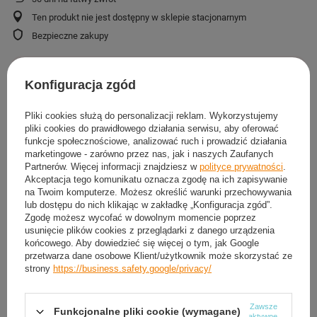
Ten produkt nie jest dostępny w sklepie stacjonarnym
Bezpieczne zakupy
Konfiguracja zgód
Darmowa dostawa do paczkomatu lub punktu
odbioru
Pliki cookies służą do personalizacji reklam. Wykorzystujemy
Smile - dostawy ze sklepów internetowych przy zamówieniu od
50,00 zł
są za
pliki cookies do prawidłowego działania serwisu, aby oferować
darmo
Więcej informacji.
funkcje społecznościowe, analizować ruch i prowadzić działania
marketingowe - zarówno przez nas, jak i naszych Zaufanych
Partnerów. Więcej informacji znajdziesz w
polityce prywatności
.
Akceptacja tego komunikatu oznacza zgodę na ich zapisywanie
OPIS
na Twoim komputerze. Możesz określić warunki przechowywania
lub dostępu do nich klikając w zakładkę „Konfiguracja zgód”.
SZCZEGÓŁOWE DANE
Zgodę możesz wycofać w dowolnym momencie poprzez
usunięcie plików cookies z przeglądarki z danego urządzenia
końcowego. Aby dowiedzieć się więcej o tym, jak Google
GWARANCJA
przetwarza dane osobowe Klient/użytkownik może skorzystać ze
strony
https://business.safety.google/privacy/
OPINIE
(0)
Zawsze
Funkcjonalne pliki cookie (wymagane)
aktywne