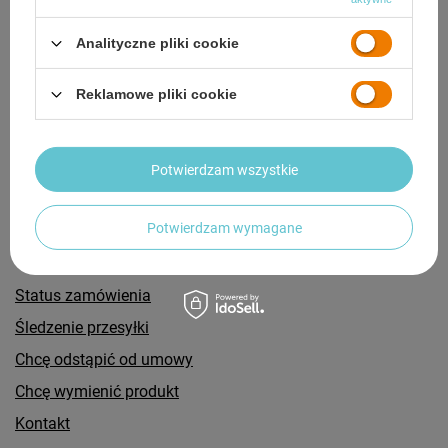
Potrzebujesz pomocy? Masz pytania?
Analityczne pliki cookie
Zadaj pytanie a my odpowiemy niezwłocznie,
Zadaj pytanie
najciekawsze pytania i odpowiedzi publikując
dla innych.
Reklamowe pliki cookie
Potwierdzam wszystkie
Potwierdzam wymagane
Zamówienia
Status zamówienia
Śledzenie przesyłki
Chcę odstąpić od umowy
Chcę wymienić produkt
Kontakt