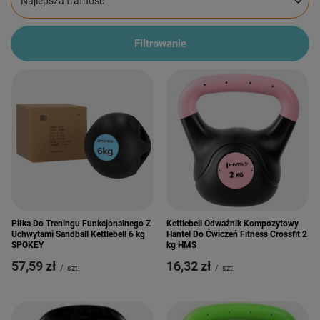
Zmień sortowanie
Najlepsza trafność
Filtrowanie
Piłka Do Treningu Funkcjonalnego Z
Kettlebell Odważnik Kompozytowy
Uchwytami Sandball Kettlebell 6 kg
Hantel Do Ćwiczeń Fitness Crossfit 2
SPOKEY
kg HMS
57,59 zł
16,32 zł
/
szt.
/
szt.