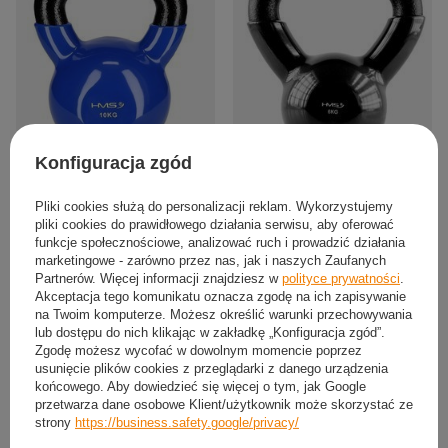
Konfiguracja zgód
Kettlebell Hantla Żeliwna Pokryta
KETTLEBELL Kula Hantla Żeliwna
Winylem Do Ćwiczeń Treningu
Winylowa Do Treningu Siłowego
Siłowego 10kg
HMS 6 kg
Pliki cookies służą do personalizacji reklam. Wykorzystujemy
pliki cookies do prawidłowego działania serwisu, aby oferować
119,99 zł
70,07 zł
/
szt.
/
szt.
funkcje społecznościowe, analizować ruch i prowadzić działania
marketingowe - zarówno przez nas, jak i naszych Zaufanych
Partnerów. Więcej informacji znajdziesz w
polityce prywatności
.
Akceptacja tego komunikatu oznacza zgodę na ich zapisywanie
na Twoim komputerze. Możesz określić warunki przechowywania
lub dostępu do nich klikając w zakładkę „Konfiguracja zgód”.
Zgodę możesz wycofać w dowolnym momencie poprzez
usunięcie plików cookies z przeglądarki z danego urządzenia
końcowego. Aby dowiedzieć się więcej o tym, jak Google
przetwarza dane osobowe Klient/użytkownik może skorzystać ze
strony
https://business.safety.google/privacy/