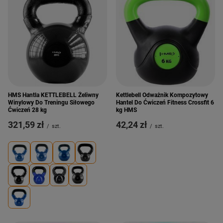
HMS Hantla KETTLEBELL Żeliwny
Kettlebell Odważnik Kompozytowy
Winylowy Do Treningu Siłowego
Hantel Do Ćwiczeń Fitness Crossfit 6
Ćwiczeń 28 kg
kg HMS
321,59 zł
42,24 zł
/
szt.
/
szt.