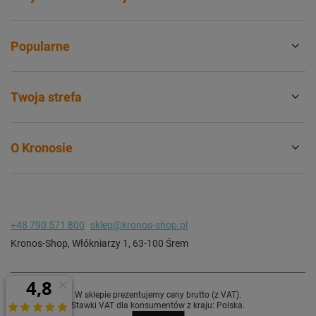
Popularne
Twoja strefa
O Kronosie
+48 790 571 800
sklep@kronos-shop.pl
Kronos-Shop
,
Włókniarzy 1
,
63-100
Śrem
W sklepie prezentujemy ceny brutto (z VAT).
Stawki VAT dla konsumentów z kraju:
Polska
.