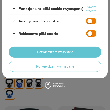
Zawsze
Funkcjonalne pliki cookie (wymagane)
aktywne
Analityczne pliki cookie
Reklamowe pliki cookie
HMS Kettlebell Kula Hantla Żeliwna
HMS Kula Kettlebell Treningowy
Winylowa 4 kg
Hantla Żeliwna 4 kg
Potwierdzam wszystkie
47,90 zł
43,09 zł
/
szt.
/
szt.
Potwierdzam wymagane