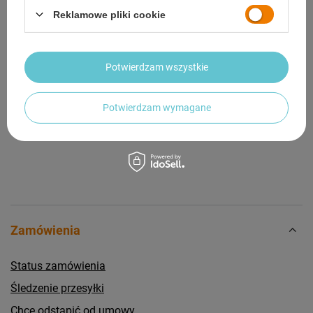
Reklamowe pliki cookie
OPINIE
(0)
Potwierdzam wszystkie
Potrzebujesz pomocy? Masz pytania?
Zadaj pytanie a my odpowiemy niezwłocznie,
Zadaj pytanie
najciekawsze pytania i odpowiedzi publikując
Potwierdzam wymagane
dla innych.
Zamówienia
Status zamówienia
Śledzenie przesyłki
Chcę odstąpić od umowy