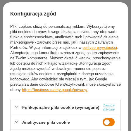
Produkt dostępny
Wysyłka
dzisiaj
Konfiguracja zgód
Darmowa i szybka dostawa
30
dni na łatwy zwrot
Pliki cookies służą do personalizacji reklam. Wykorzystujemy
pliki cookies do prawidłowego działania serwisu, aby oferować
Sprawdź, w którym sklepie obejrzysz i kupisz od ręki
funkcje społecznościowe, analizować ruch i prowadzić działania
Bezpieczne zakupy
marketingowe - zarówno przez nas, jak i naszych Zaufanych
Partnerów. Więcej informacji znajdziesz w
polityce prywatności
.
Akceptacja tego komunikatu oznacza zgodę na ich zapisywanie
na Twoim komputerze. Możesz określić warunki przechowywania
Darmowa dostawa do paczkomatu lub punktu
lub dostępu do nich klikając w zakładkę „Konfiguracja zgód”.
odbioru
Zgodę możesz wycofać w dowolnym momencie poprzez
usunięcie plików cookies z przeglądarki z danego urządzenia
Smile - dostawy ze sklepów internetowych przy zamówieniu od
50,00 zł
są za
końcowego. Aby dowiedzieć się więcej o tym, jak Google
darmo
Więcej informacji.
przetwarza dane osobowe Klient/użytkownik może skorzystać ze
strony
https://business.safety.google/privacy/
OPIS
Zawsze
Funkcjonalne pliki cookie (wymagane)
aktywne
SZCZEGÓŁOWE DANE
Analityczne pliki cookie
GWARANCJA