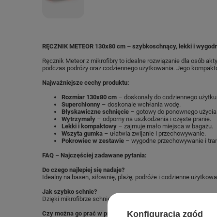
RĘCZNIK METEOR 130x80 cm – szybkoschnący, lekki i wygod
Ręcznik Meteor z mikrofibry to idealne rozwiązanie dla osób akt
podczas podróży oraz codziennego użytkowania. Jego kompakto
Najważniejsze cechy produktu:
Rozmiar 130x80 cm
– doskonały do codziennego użytku 
Superchłonny
– doskonale wchłania wodę.
Błyskawiczne schnięcie
– gotowy do ponownego użycia 
Wytrzymały
– odporny na uszkodzenia i częste pranie.
Lekki i kompaktowy
– zajmuje mało miejsca w bagażu.
Wszyta gumka
– ułatwia zwijanie i przechowywanie.
Pokrowiec w zestawie
– wygodne przechowywanie i tran
FAQ – Najczęściej zadawane pytania:
Do czego najlepiej się nadaje?
Idealny na basen, siłownię, plażę, podróże i codzienne użytkowa
Jak szybko schnie?
Dzięki mikrofibrze schnie kilka razy szybciej niż tradycyjne ręczni
Konfiguracja zgód
Czy można go prać w pralce?