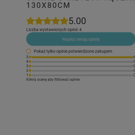
130X80CM
5.00
Liczba wystawionych opinii: 4
Napisz swoją opinię
Pokaż tylko opinie potwierdzone zakupem
5
4
3
2
1
Kliknij ocenę aby filtrować opinie