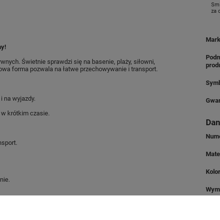
Smi
za
Mar
ny!
Podm
ywnych. Świetnie sprawdzi się na basenie, plaży, siłowni,
prod
wa forma pozwala na łatwe przechowywanie i transport.
Symb
i na wyjazdy.
Gwar
w krótkim czasie.
Dan
Nume
sport.
Mate
Kolo
nie.
Wym
ki.
Wymi