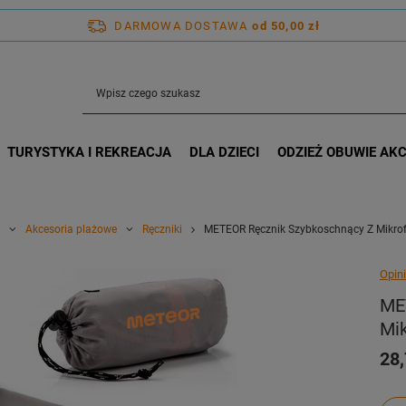
DARMOWA DOSTAWA
od 50,00 zł
TURYSTYKA I REKREACJA
DLA DZIECI
ODZIEŻ OBUWIE AK
Akcesoria plażowe
Ręczniki
METEOR Ręcznik Szybkoschnący Z Mikro
Opini
ME
Mi
28,