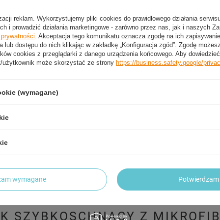
 na długi czas.
Zest
izacji reklam. Wykorzystujemy pliki cookies do prawidłowego działania serwis
ch i prowadzić działania marketingowe - zarówno przez nas, jak i naszych Z
e prywatności
. Akceptacja tego komunikatu oznacza zgodę na ich zapisywan
a lub dostępu do nich klikając w zakładkę „Konfiguracja zgód”. Zgodę może
ków cookies z przeglądarki z danego urządzenia końcowego. Aby dowiedzieć 
t/użytkownik może skorzystać ze strony
https://business.safety.google/priva
2 LETNIA GWARANCJA PRODUCENTA
cookie (wymagane)
2 Letnia Gwarancja Producenta
kie
kie
trzebujesz pomocy? Masz pytania?
Zadaj pyta
dpowiemy niezwłocznie, najciekawsze pytania i odpowiedzi
publikując dla innych.
dzam wymagane
Potwierdzam 
IK SZYBKOSCHNĄCY Z MIKROFI