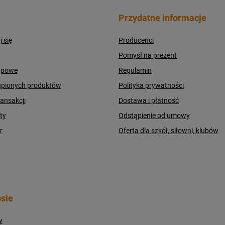
Przydatne informacje
j się
Producenci
Pomysł na prezent
upowe
Regulamin
upionych produktów
Polityka prywatności
ransakcji
Dostawa i płatność
ty
Odstąpienie od umowy
r
Oferta dla szkół, siłowni, klubów
sie
y