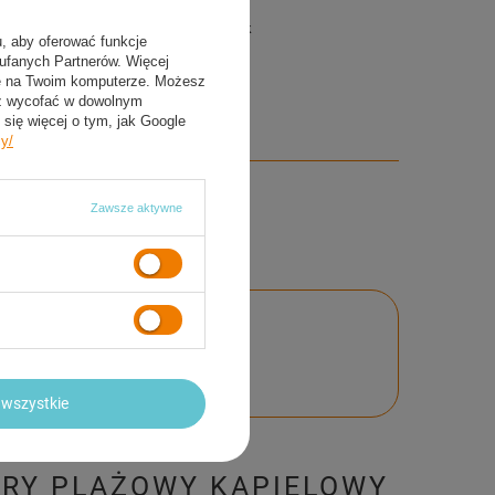
aw zawiera
Nowy, oryginalny ręcznik
nasz firmowy kalendarzyk
u, aby oferować funkcje
aufanych Partnerów. Więcej
ie na Twoim komputerze. Możesz
sz wycofać w dowolnym
się więcej o tym, jak Google
cy/
Zawsze aktywne
nie
wszystkie
BRY PLAŻOWY KĄPIELOWY