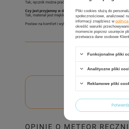
Tak, ręcznik można prać w pralce, zachowując jego właściwości
Pliki cookies służą do personal
Czy jest przyjemny w dotyku?
Tak, materiał jest miękki i delikatny dla skóry.
społecznościowe, analizować ru
informacji znajdziesz w
polityc
Postaw na komfort i wybierz ręcznik METEOR 130x80 cm!
określić warunki przechowywani
momencie poprzez usunięcie pli
przetwarza dane osobowe Klien
Funkcjonalne pliki 
Analityczne pliki coo
Reklamowe pliki coo
Po
Zadaj pytanie a my o
Potwier
OPINIE O METEOR RĘCZN