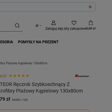
zł
Zaloguj się
Listy zakupowe
0,00 zł
CESORIA
POMYSŁY NA PREZENT
fibry Plażowy Kąpielowy 130x80cm
e (4)
TEOR Ręcznik Szybkoschnący Z
krofibry Plażowy Kąpielowy 130x80cm
79 zł
brutto
/
szt.