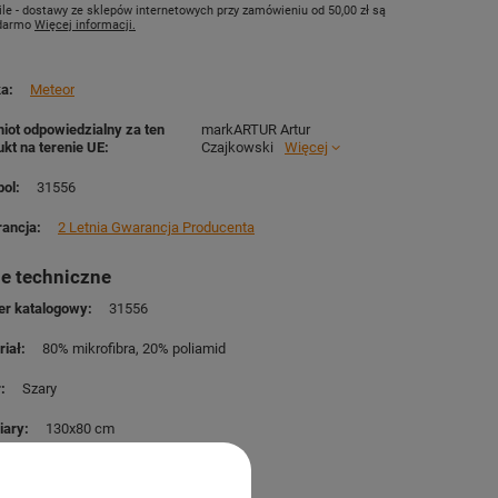
le - dostawy ze sklepów internetowych przy zamówieniu od
50,00 zł
są
 darmo
Więcej informacji.
ka
Meteor
iot odpowiedzialny za ten
markARTUR Artur
ukt na terenie UE
Czajkowski
Więcej
ol
31556
ancja
2 Letnia Gwarancja Producenta
e techniczne
r katalogowy
31556
riał
80% mikrofibra
20% poliamid
r
Szary
iary
130x80 cm
ary pokrowca
19x8 cm