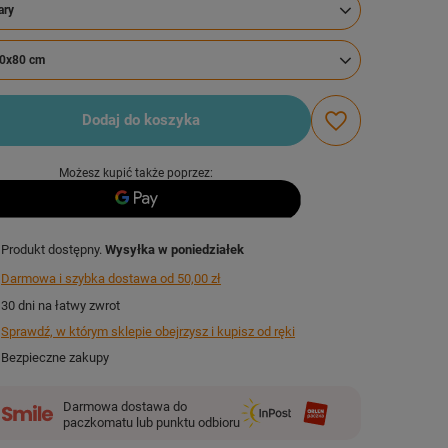
ary
0x80 cm
Dodaj do koszyka
Możesz kupić także poprzez:
Produkt dostępny
Wysyłka
w poniedziałek
Darmowa i szybka dostawa
od
50,00 zł
30
dni na łatwy zwrot
Sprawdź, w którym sklepie obejrzysz i kupisz od ręki
Bezpieczne zakupy
Darmowa dostawa do
paczkomatu lub punktu odbioru