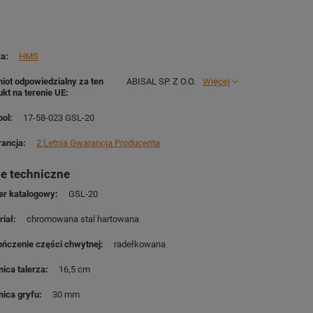
ka
HMS
iot odpowiedzialny za ten
ABISAL SP. Z O.O.
Więcej
ukt na terenie UE
ol
17-58-023 GSL-20
ancja
2 Letnia Gwarancja Producenta
e techniczne
r katalogowy
GSL-20
riał
chromowana stal hartowana
ńczenie części chwytnej
radełkowana
nica talerza
16,5 cm
nica gryfu
30 mm