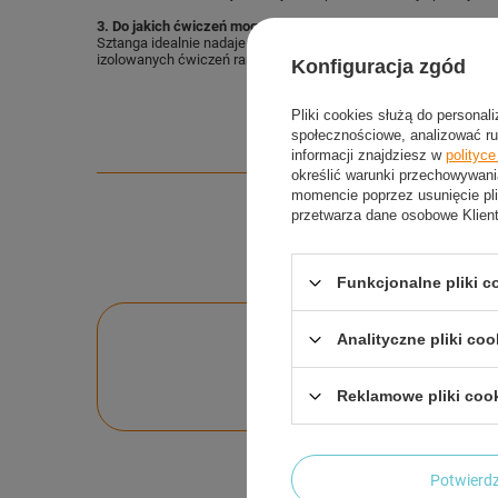
3. Do jakich ćwiczeń mogę używać sztangi GSG HMS?
Sztanga idealnie nadaje się do ćwiczeń wielostawowych, takich j
izolowanych ćwiczeń ramion czy pleców.
Konfiguracja zgód
Pliki cookies służą do personal
społecznościowe, analizować ru
informacji znajdziesz w
polityc
określić warunki przechowywani
momencie poprzez usunięcie pli
przetwarza dane osobowe Klien
Funkcjonalne pliki 
Analityczne pliki coo
Po
Zadaj pytanie a my o
Reklamowe pliki coo
Potwier