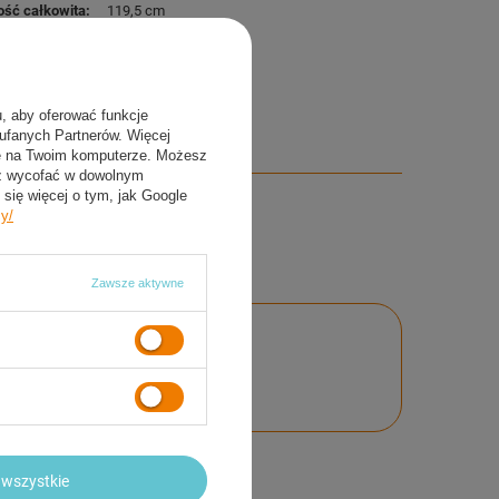
ość całkowita
119,5 cm
a
20 kg
zpieczenie antykorozyjne
chrom
u, aby oferować funkcje
aufanych Partnerów. Więcej
ie na Twoim komputerze. Możesz
sz wycofać w dowolnym
się więcej o tym, jak Google
cy/
Zawsze aktywne
nie
wszystkie