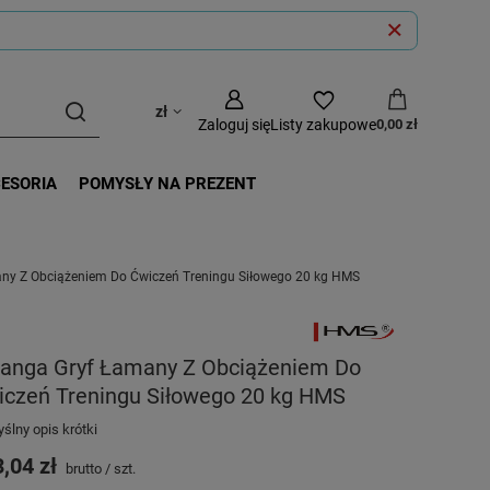
zł
Zaloguj się
Listy zakupowe
0,00 zł
CESORIA
POMYSŁY NA PREZENT
ny Z Obciążeniem Do Ćwiczeń Treningu Siłowego 20 kg HMS
tanga Gryf Łamany Z Obciążeniem Do
iczeń Treningu Siłowego 20 kg HMS
ślny opis krótki
,04 zł
brutto
/
szt.