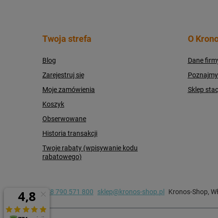
Twoja strefa
O Krono
Blog
Dane firm
Zarejestruj się
Poznajmy s
Moje zamówienia
Sklep sta
Koszyk
Obserwowane
Historia transakcji
Twoje rabaty (wpisywanie kodu
rabatowego)
+48 790 571 800
sklep@kronos-shop.pl
Kronos-Shop
,
Wł