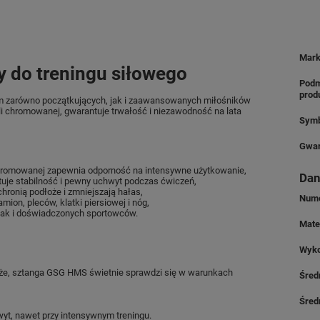
Mar
y do treningu siłowego
Podm
prod
om zarówno początkujących, jak i zaawansowanych miłośników
li chromowanej, gwarantuje trwałość i niezawodność na lata
Symb
Gwar
chromowanej zapewnia odporność na intensywne użytkowanie,
Dan
je stabilność i pewny uchwyt podczas ćwiczeń,
ronią podłoże i zmniejszają hałas,
Nume
mion, pleców, klatki piersiowej i nóg,
jak i doświadczonych sportowców.
Mate
Wyko
oże, sztanga GSG HMS świetnie sprawdzi się w warunkach
Śred
Śred
yt, nawet przy intensywnym treningu.