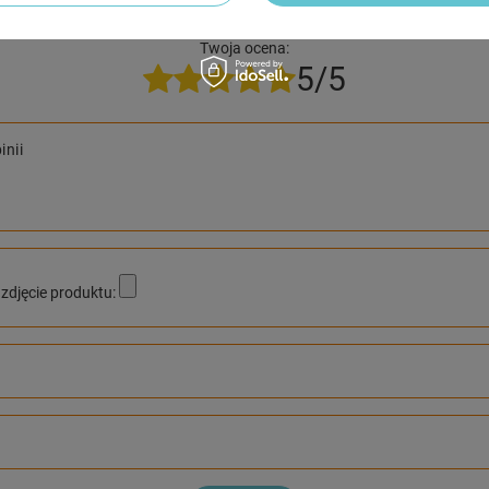
NAPISZ SWOJĄ OPINIĘ
Twoja ocena:
5/5
inii
zdjęcie produktu: