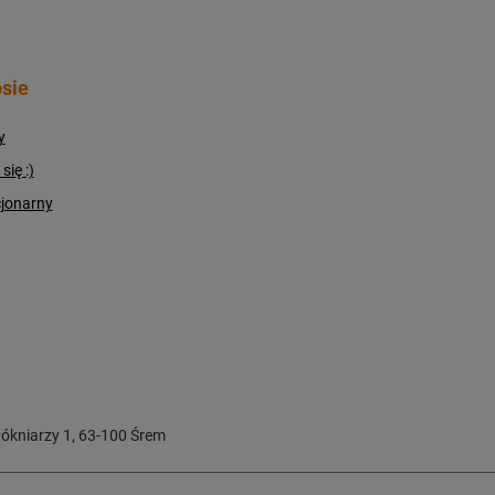
sie
y
ię :)
cjonarny
ókniarzy 1
,
63-100
Śrem