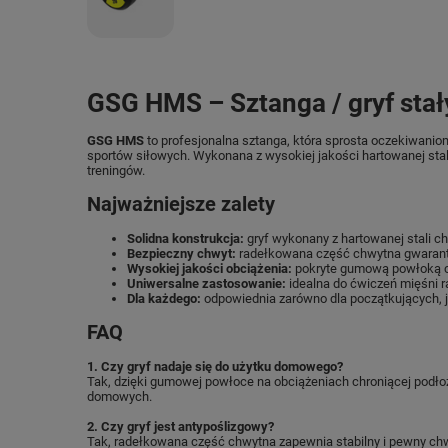
GSG HMS – Sztanga / gryf stał
GSG HMS
to profesjonalna sztanga, która sprosta oczekiwani
sportów siłowych. Wykonana z wysokiej jakości hartowanej sta
treningów.
Najważniejsze zalety
Solidna konstrukcja:
gryf wykonany z hartowanej stali 
Bezpieczny chwyt:
radełkowana część chwytna gwarantu
Wysokiej jakości obciążenia:
pokryte gumową powłoką ch
Uniwersalne zastosowanie:
idealna do ćwiczeń mięśni ra
Dla każdego:
odpowiednia zarówno dla początkujących, 
FAQ
1. Czy gryf nadaje się do użytku domowego?
Tak, dzięki gumowej powłoce na obciążeniach chroniącej podł
domowych.
2. Czy gryf jest antypoślizgowy?
Tak, radełkowana część chwytna zapewnia stabilny i pewny chw