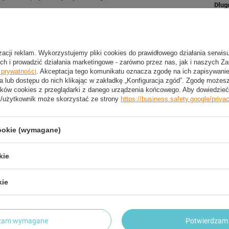
Dług
ak przysiady, martwy ciąg, wyciskanie na klatkę, a także do
Wag
Zabe
izacji reklam. Wykorzystujemy pliki cookies do prawidłowego działania serwis
ch i prowadzić działania marketingowe - zarówno przez nas, jak i naszych Z
e prywatności
. Akceptacja tego komunikatu oznacza zgodę na ich zapisywan
a lub dostępu do nich klikając w zakładkę „Konfiguracja zgód”. Zgodę może
ków cookies z przeglądarki z danego urządzenia końcowego. Aby dowiedzieć 
2 LETNIA GWARANCJA PRODUCENTA
t/użytkownik może skorzystać ze strony
https://business.safety.google/priva
2 Letnia Gwarancja Producenta
cookie (wymagane)
kie
trzebujesz pomocy? Masz pytania?
Zadaj pyta
dpowiemy niezwłocznie, najciekawsze pytania i odpowiedzi
publikując dla innych.
kie
dzam wymagane
Potwierdzam 