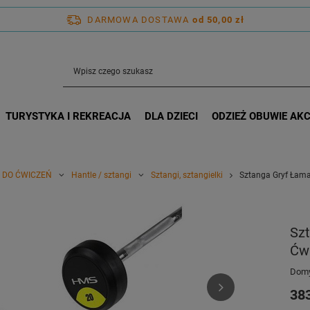
DARMOWA DOSTAWA
od 50,00 zł
TURYSTYKA I REKREACJA
DLA DZIECI
ODZIEŻ OBUWIE AK
 DO ĆWICZEŃ
Hantle / sztangi
Sztangi, sztangielki
Sztanga Gryf Łama
Sz
Ćw
Domy
383