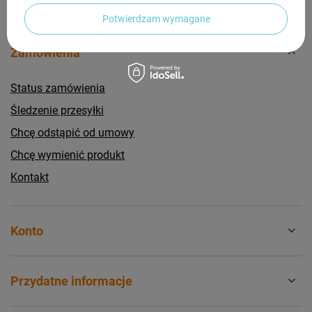
Potwierdzam wymagane
Zamówienia
Status zamówienia
Śledzenie przesyłki
Chcę odstąpić od umowy
Chcę wymienić produkt
Kontakt
Konto
Przydatne informacje