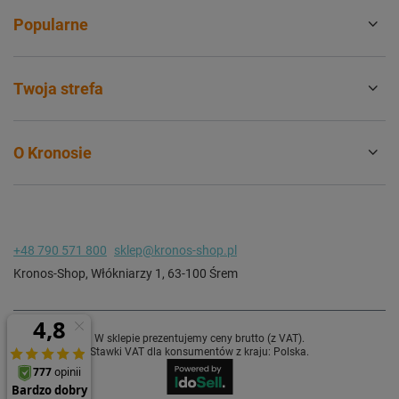
Popularne
Twoja strefa
O Kronosie
+48 790 571 800
sklep@kronos-shop.pl
Kronos-Shop
,
Włókniarzy 1
,
63-100
Śrem
W sklepie prezentujemy ceny brutto (z VAT).
Stawki VAT dla konsumentów z kraju:
Polska
.