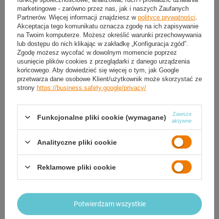
Bezpieczne zakupy
marketingowe - zarówno przez nas, jak i naszych Zaufanych
Partnerów. Więcej informacji znajdziesz w
polityce prywatności
.
Akceptacja tego komunikatu oznacza zgodę na ich zapisywanie
na Twoim komputerze. Możesz określić warunki przechowywania
OPIS
lub dostępu do nich klikając w zakładkę „Konfiguracja zgód”.
Zgodę możesz wycofać w dowolnym momencie poprzez
usunięcie plików cookies z przeglądarki z danego urządzenia
SZCZEGÓŁOWE DANE
końcowego. Aby dowiedzieć się więcej o tym, jak Google
przetwarza dane osobowe Klient/użytkownik może skorzystać ze
strony
https://business.safety.google/privacy/
GWARANCJA
OPINIE
(0)
Zawsze
Funkcjonalne pliki cookie (wymagane)
aktywne
Analityczne pliki cookie
Potrzebujesz pomocy? Masz pytania?
Zadaj pytanie a my odpowiemy niezwłocznie,
Reklamowe pliki cookie
Zadaj pytanie
najciekawsze pytania i odpowiedzi publikując
dla innych.
Potwierdzam wszystkie