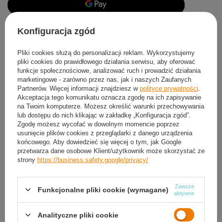
Produkt dostępny
Wysyłka
jutro
Konfiguracja zgód
Darmowa i szybka dostawa
Pliki cookies służą do personalizacji reklam. Wykorzystujemy
30
dni na łatwy zwrot
pliki cookies do prawidłowego działania serwisu, aby oferować
Ten produkt nie jest dostępny w sklepie stacjonarnym
funkcje społecznościowe, analizować ruch i prowadzić działania
marketingowe - zarówno przez nas, jak i naszych Zaufanych
Bezpieczne zakupy
Partnerów. Więcej informacji znajdziesz w
polityce prywatności
.
Akceptacja tego komunikatu oznacza zgodę na ich zapisywanie
na Twoim komputerze. Możesz określić warunki przechowywania
lub dostępu do nich klikając w zakładkę „Konfiguracja zgód”.
Darmowa dostawa do paczkomatu lub punktu
Zgodę możesz wycofać w dowolnym momencie poprzez
odbioru
usunięcie plików cookies z przeglądarki z danego urządzenia
końcowego. Aby dowiedzieć się więcej o tym, jak Google
Smile - dostawy ze sklepów internetowych przy zamówieniu od
50,00 zł
są za
przetwarza dane osobowe Klient/użytkownik może skorzystać ze
darmo
Więcej informacji.
strony
https://business.safety.google/privacy/
OPIS
Zawsze
Funkcjonalne pliki cookie (wymagane)
aktywne
SZCZEGÓŁOWE DANE
Analityczne pliki cookie