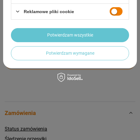
GWARANCJA
Reklamowe pliki cookie
OPINIE
(0)
Potwierdzam wszystkie
Potrzebujesz pomocy? Masz pytania?
Zadaj pytanie a my odpowiemy niezwłocznie,
Potwierdzam wymagane
Zadaj pytanie
najciekawsze pytania i odpowiedzi publikując
dla innych.
Zamówienia
Status zamówienia
Śledzenie przesyłki