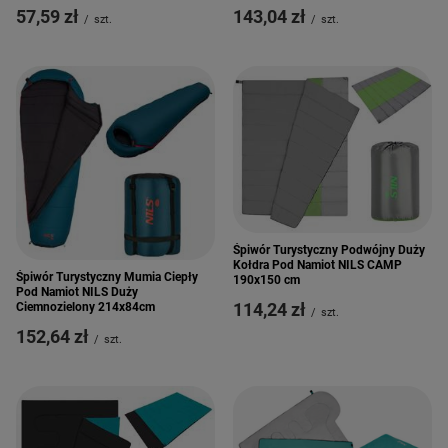
57,59 zł
143,04 zł
/
szt.
/
szt.
Śpiwór Turystyczny Podwójny Duży
Kołdra Pod Namiot NILS CAMP
Śpiwór Turystyczny Mumia Ciepły
190x150 cm
Pod Namiot NILS Duży
114,24 zł
Ciemnozielony 214x84cm
/
szt.
152,64 zł
/
szt.