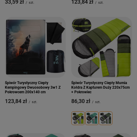
33,59 zł
123,84 zł
/
szt.
/
szt.
Śpiwór Turystyczny Ciepły
Śpiwór Turystyczny Ciepły Mumia
Kempingowy Dwuosobowy 3w1 Z
Kołdra Z Kapturem Duży 220x75cm
Pokrowcem 200x140 cm
+ Pokrowiec
123,84 zł
86,30 zł
/
szt.
/
szt.