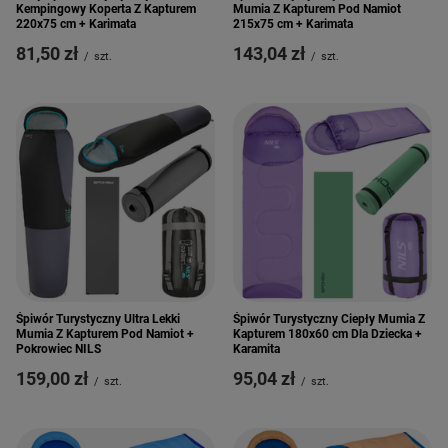
Kempingowy Koperta Z Kapturem
Mumia Z Kapturem Pod Namiot
220x75 cm + Karimata
215x75 cm + Karimata
81,50 zł
143,04 zł
/
szt.
/
szt.
Śpiwór Turystyczny Ultra Lekki
Śpiwór Turystyczny Ciepły Mumia Z
Mumia Z Kapturem Pod Namiot +
Kapturem 180x60 cm Dla Dziecka +
Pokrowiec NILS
Karamita
159,00 zł
95,04 zł
/
szt.
/
szt.