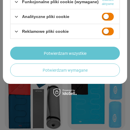
Funkcjonalne pliki cookie (wymagane)
aktywne
Analityczne pliki cookie
2x Śpiwór Turystyczny Kołdra Pod
2x Śpiwór Turystyczny Kołdra Pod
Namiot Kempingowy 190x75 cm +
Namiot Kempingowy 190x75 cm +
Reklamowe pliki cookie
Pokrowiec
Pokrowiec
104,64 zł
104,64 zł
/
para
/
para
Potwierdzam wszystkie
Potwierdzam wymagane