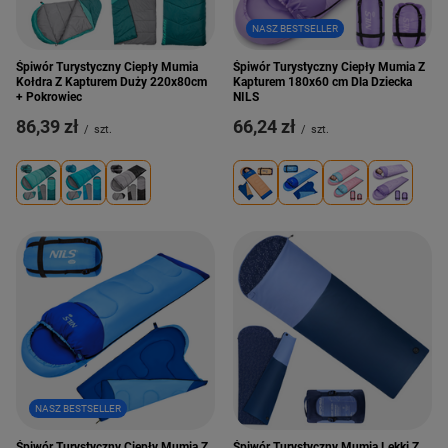
NASZ BESTSELLER
Śpiwór Turystyczny Ciepły Mumia
Śpiwór Turystyczny Ciepły Mumia Z
Kołdra Z Kapturem Duży 220x80cm
Kapturem 180x60 cm Dla Dziecka
+ Pokrowiec
NILS
86,39 zł
66,24 zł
/
szt.
/
szt.
NASZ BESTSELLER
Śpiwór Turystyczny Ciepły Mumia Z
Śpiwór Turystyczny Mumia Lekki Z