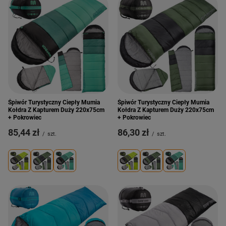
Śpiwór Turystyczny Ciepły Mumia
Śpiwór Turystyczny Ciepły Mumia
Kołdra Z Kapturem Duży 220x75cm
Kołdra Z Kapturem Duży 220x75cm
+ Pokrowiec
+ Pokrowiec
85,44 zł
86,30 zł
/
szt.
/
szt.