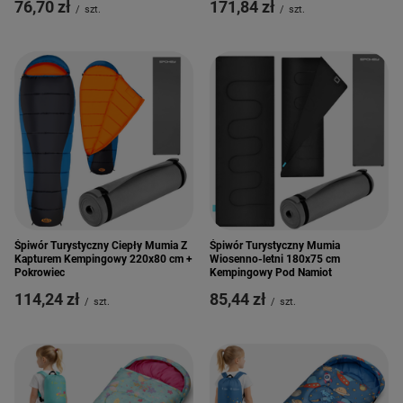
76,70 zł
171,84 zł
/
szt.
/
szt.
Śpiwór Turystyczny Ciepły Mumia Z
Śpiwór Turystyczny Mumia
Kapturem Kempingowy 220x80 cm +
Wiosenno-letni 180x75 cm
Pokrowiec
Kempingowy Pod Namiot
114,24 zł
85,44 zł
/
szt.
/
szt.