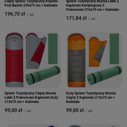
Ciepły Śpiwór Turystyczny Koperta
Śpiwór Turystyczny Mumia Lekki Z
Pod Namiot 230x75 cm + Karimata
Kapturem Kempingowy Z
Pokrowcem 210x75 cm + Karimata
196,70 zł
/
szt.
171,84 zł
/
szt.
Śpiwór Turystyczny Ciepły Mumia
Duży Śpiwór Turystyczny Mumia
Lekki Z Pokrowcem Kapturem Duży
Ciepły Z Kapturem 215x75 cm +
215x75 cm + Karimata
Karimata
99,00 zł
99,00 zł
/
szt.
/
szt.