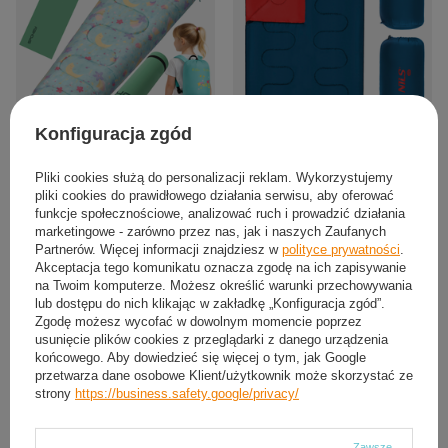
Konfiguracja zgód
Śpiwór Turystyczny Ciepły Mumia Z
2x Śpiwór Turystyczny Kołdra Pod
Plecakiem 170x60 cm Dla Dziecka +
Namiot Kempingowy 190x75 cm +
Pliki cookies służą do personalizacji reklam. Wykorzystujemy
Karimata
Pokrowiec
pliki cookies do prawidłowego działania serwisu, aby oferować
95,90 zł
104,64 zł
funkcje społecznościowe, analizować ruch i prowadzić działania
/
szt.
/
para
marketingowe - zarówno przez nas, jak i naszych Zaufanych
Partnerów. Więcej informacji znajdziesz w
polityce prywatności
.
Akceptacja tego komunikatu oznacza zgodę na ich zapisywanie
na Twoim komputerze. Możesz określić warunki przechowywania
lub dostępu do nich klikając w zakładkę „Konfiguracja zgód”.
Zgodę możesz wycofać w dowolnym momencie poprzez
usunięcie plików cookies z przeglądarki z danego urządzenia
końcowego. Aby dowiedzieć się więcej o tym, jak Google
przetwarza dane osobowe Klient/użytkownik może skorzystać ze
strony
https://business.safety.google/privacy/
Zawsze