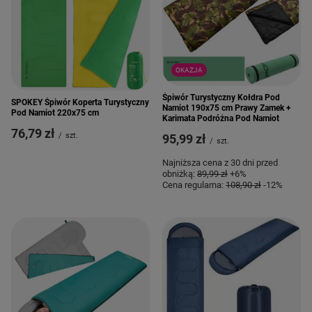
OKAZJA
Śpiwór Turystyczny Kołdra Pod
SPOKEY Śpiwór Koperta Turystyczny
Namiot 190x75 cm Prawy Zamek +
Pod Namiot 220x75 cm
Karimata Podróżna Pod Namiot
76,79 zł
/
szt.
95,99 zł
/
szt.
Najniższa cena z 30 dni przed
obniżką:
89,99 zł
+6%
Cena regularna:
108,90 zł
-12%