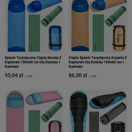
Śpiwór Turystyczny Ciepły Mumia Z
Ciepły Śpiwór Turystyczny Koperta Z
Kapturem 180x60 cm Dla Dziecka +
Kapturem Dla Dziecka 180x60 cm +
Karimata
Karimata
95,04 zł
86,30 zł
/
szt.
/
szt.