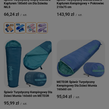
Kapturem 180x60 cm Dla Dziecka
Kapturem Kempingowy + Pokrowiec
NILS
210x75 cm
66,24 zł
143,90 zł
/
szt.
/
szt.
METEOR Śpiwór Turystyczny
Kempingowy Dla Dzieci Mumia
160x60 cm
Śpiwór Turystyczny Kempingowy Dla
95,04 zł
Dzieci Mumia 160x60 cm METEOR
/
szt.
95,99 zł
/
szt.