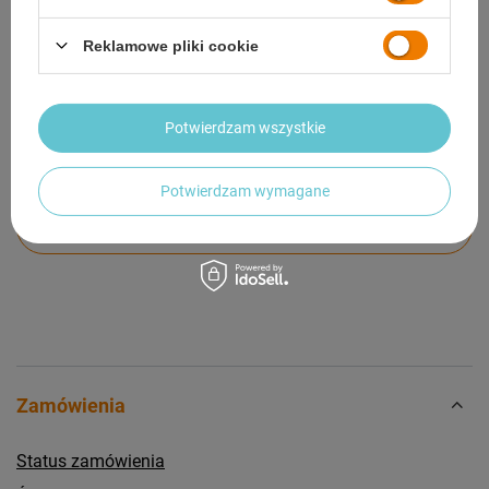
GWARANCJA
Reklamowe pliki cookie
OPINIE
(2)
Potwierdzam wszystkie
Potrzebujesz pomocy? Masz pytania?
Potwierdzam wymagane
Zadaj pytanie a my odpowiemy niezwłocznie,
Zadaj pytanie
najciekawsze pytania i odpowiedzi publikując
dla innych.
Zamówienia
Status zamówienia