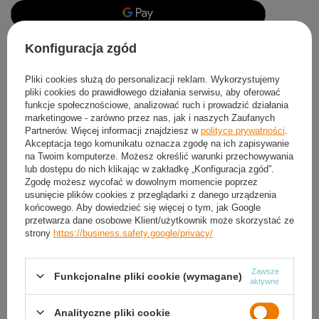
Konfiguracja zgód
Produkt dostępny
Wysyłka
w poniedziałek
Darmowa i szybka dostawa
Pliki cookies służą do personalizacji reklam. Wykorzystujemy
30
dni na łatwy zwrot
pliki cookies do prawidłowego działania serwisu, aby oferować
funkcje społecznościowe, analizować ruch i prowadzić działania
Ten produkt nie jest dostępny w sklepie stacjonarnym
marketingowe - zarówno przez nas, jak i naszych Zaufanych
Bezpieczne zakupy
Partnerów. Więcej informacji znajdziesz w
polityce prywatności
.
Akceptacja tego komunikatu oznacza zgodę na ich zapisywanie
na Twoim komputerze. Możesz określić warunki przechowywania
lub dostępu do nich klikając w zakładkę „Konfiguracja zgód”.
Darmowa dostawa do paczkomatu lub punktu
Zgodę możesz wycofać w dowolnym momencie poprzez
odbioru
usunięcie plików cookies z przeglądarki z danego urządzenia
końcowego. Aby dowiedzieć się więcej o tym, jak Google
Smile - dostawy ze sklepów internetowych przy zamówieniu od
50,00 zł
są za
przetwarza dane osobowe Klient/użytkownik może skorzystać ze
darmo
Więcej informacji.
strony
https://business.safety.google/privacy/
OPIS
Zawsze
Funkcjonalne pliki cookie (wymagane)
aktywne
SZCZEGÓŁOWE DANE
Analityczne pliki cookie