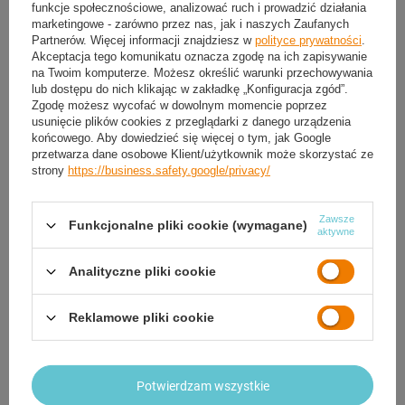
funkcje społecznościowe, analizować ruch i prowadzić działania
Smile - dostawy ze sklepów internetowych przy zamówieniu od
50,00 zł
są za
marketingowe - zarówno przez nas, jak i naszych Zaufanych
darmo
Więcej informacji.
Partnerów. Więcej informacji znajdziesz w
polityce prywatności
.
Akceptacja tego komunikatu oznacza zgodę na ich zapisywanie
na Twoim komputerze. Możesz określić warunki przechowywania
lub dostępu do nich klikając w zakładkę „Konfiguracja zgód”.
OPIS
Zgodę możesz wycofać w dowolnym momencie poprzez
usunięcie plików cookies z przeglądarki z danego urządzenia
SZCZEGÓŁOWE DANE
końcowego. Aby dowiedzieć się więcej o tym, jak Google
przetwarza dane osobowe Klient/użytkownik może skorzystać ze
strony
https://business.safety.google/privacy/
GWARANCJA
Zawsze
OPINIE
(0)
Funkcjonalne pliki cookie (wymagane)
aktywne
Analityczne pliki cookie
Potrzebujesz pomocy? Masz pytania?
Zadaj pytanie a my odpowiemy niezwłocznie,
Reklamowe pliki cookie
Zadaj pytanie
najciekawsze pytania i odpowiedzi publikując
dla innych.
Potwierdzam wszystkie