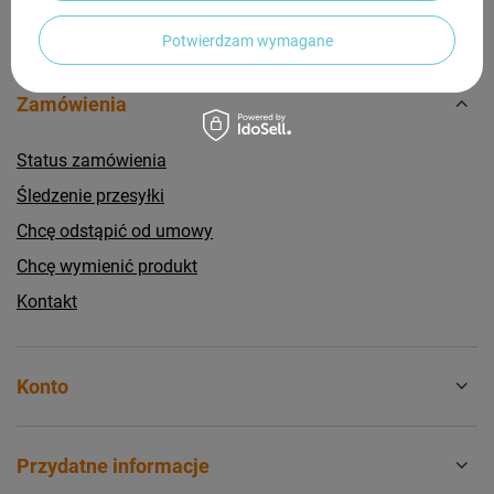
Potwierdzam wymagane
Zamówienia
Status zamówienia
Śledzenie przesyłki
Chcę odstąpić od umowy
Chcę wymienić produkt
Kontakt
Konto
Przydatne informacje