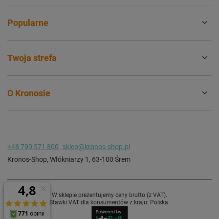
Popularne
Twoja strefa
O Kronosie
+48 790 571 800
sklep@kronos-shop.pl
Kronos-Shop
,
Włókniarzy 1
,
63-100
Śrem
W sklepie prezentujemy ceny brutto (z VAT).
Stawki VAT dla konsumentów z kraju:
Polska
.