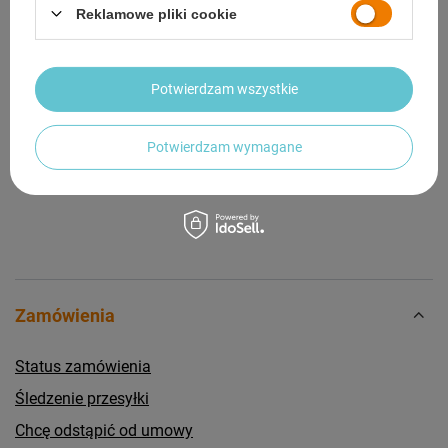
Reklamowe pliki cookie
OPINIE
(0)
Potwierdzam wszystkie
Potrzebujesz pomocy? Masz pytania?
Zadaj pytanie a my odpowiemy niezwłocznie,
Zadaj pytanie
najciekawsze pytania i odpowiedzi publikując
Potwierdzam wymagane
dla innych.
Zamówienia
Status zamówienia
Śledzenie przesyłki
Chcę odstąpić od umowy