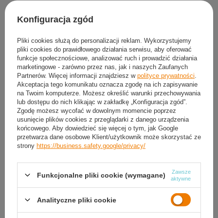
Produkt dostępny
Konfiguracja zgód
Darmowa i szybka dostawa
od
50,00 zł
30
dni na łatwy zwrot
Pliki cookies służą do personalizacji reklam. Wykorzystujemy
Sprawdź, w którym sklepie obejrzysz i kupisz od ręki
pliki cookies do prawidłowego działania serwisu, aby oferować
funkcje społecznościowe, analizować ruch i prowadzić działania
Bezpieczne zakupy
marketingowe - zarówno przez nas, jak i naszych Zaufanych
Partnerów. Więcej informacji znajdziesz w
polityce prywatności
.
Akceptacja tego komunikatu oznacza zgodę na ich zapisywanie
Darmowa dostawa do paczkomatu lub punktu
na Twoim komputerze. Możesz określić warunki przechowywania
odbioru
lub dostępu do nich klikając w zakładkę „Konfiguracja zgód”.
Zgodę możesz wycofać w dowolnym momencie poprzez
usunięcie plików cookies z przeglądarki z danego urządzenia
Smile - dostawy ze sklepów internetowych przy zamówieniu od
50,00 zł
są za
końcowego. Aby dowiedzieć się więcej o tym, jak Google
darmo
Więcej informacji.
przetwarza dane osobowe Klient/użytkownik może skorzystać ze
strony
https://business.safety.google/privacy/
OPIS
Zawsze
Funkcjonalne pliki cookie (wymagane)
aktywne
SZCZEGÓŁOWE DANE
Analityczne pliki cookie
GWARANCJA