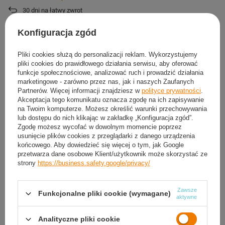
30
dni na łatwy zwrot
Ten produkt nie jest dostępny w sklepie stacjonarnym
Konfiguracja zgód
Bezpieczne zakupy
Pliki cookies służą do personalizacji reklam. Wykorzystujemy
pliki cookies do prawidłowego działania serwisu, aby oferować
OPIS
funkcje społecznościowe, analizować ruch i prowadzić działania
marketingowe - zarówno przez nas, jak i naszych Zaufanych
Partnerów. Więcej informacji znajdziesz w
polityce prywatności
.
SZCZEGÓŁOWE DANE
Akceptacja tego komunikatu oznacza zgodę na ich zapisywanie
na Twoim komputerze. Możesz określić warunki przechowywania
lub dostępu do nich klikając w zakładkę „Konfiguracja zgód”.
GWARANCJA
Zgodę możesz wycofać w dowolnym momencie poprzez
usunięcie plików cookies z przeglądarki z danego urządzenia
OPINIE
(0)
końcowego. Aby dowiedzieć się więcej o tym, jak Google
przetwarza dane osobowe Klient/użytkownik może skorzystać ze
strony
https://business.safety.google/privacy/
Potrzebujesz pomocy? Masz pytania?
Zawsze
Funkcjonalne pliki cookie (wymagane)
Zadaj pytanie a my odpowiemy niezwłocznie,
aktywne
Zadaj pytanie
najciekawsze pytania i odpowiedzi publikując
dla innych.
Analityczne pliki cookie