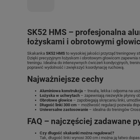
SK52 HMS – profesjonalna al
łożyskami i obrotowymi głowi
Skakanka
SK52 HMS
to wysokiej jakości przyrząd treningowy 
Dzięki precyzyjnym łożyskom i obrotowym głowicom zapewnia 
treningu. Idealna do intensywnych ćwiczeń kondycyjnych, trenin
poprawić wydolność i zwiększyć koordynację ruchową.
Najważniejsze cechy
Aluminiowa konstrukcja
– trwała, lekka i odporna na us
Łożyska w uchwytach
– zapewniają niezwykle płynny ob
Obrotowe głowice
– zapobiegają skręcaniu linki, umożli
Długość linki 300 cm
– możliwość regulacji pozwala dop
Uniwersalne zastosowanie
– idealna do treningów Cross,
FAQ – najczęściej zadawane p
Czy długość skakanki można regulować?
Tak, długość linki wynosi 300 cm i można ją łatwo dopa