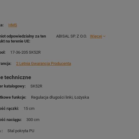
ka
HMS
iot odpowiedzialny za ten
ABISAL SP. Z O.O.
Więcej
ukt na terenie UE
ol
17-36-205 SK52R
ancja
2 Letnia Gwarancja Producenta
e techniczne
r katalogowy
SK52R
tkowe funkcje
Regulacja długości linki
Łożyska
ość rączki
15 cm
ość naciągu
300 cm
a
Stal pokryta PU