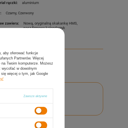
riał rączki
aluminium
r
Czarny
Czerwony
aw zawiera
Nową, oryginalną skakankę HMS
nasz firmowy kalendarzyk
u, aby oferować funkcje
aufanych Partnerów. Więcej
ie na Twoim komputerze. Możesz
sz wycofać w dowolnym
się więcej o tym, jak Google
cy/
Zawsze aktywne
nie