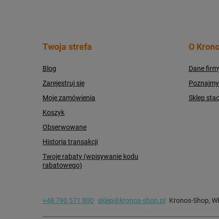
Twoja strefa
O Krono
Blog
Dane firm
Zarejestruj się
Poznajmy s
Moje zamówienia
Sklep sta
Koszyk
Obserwowane
Historia transakcji
Twoje rabaty (wpisywanie kodu
rabatowego)
+48 790 571 800
sklep@kronos-shop.pl
Kronos-Shop
,
Wł