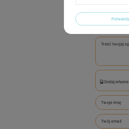
Potwier
Treść twojej op
Dodaj własne 
Twoje imię
Twój email