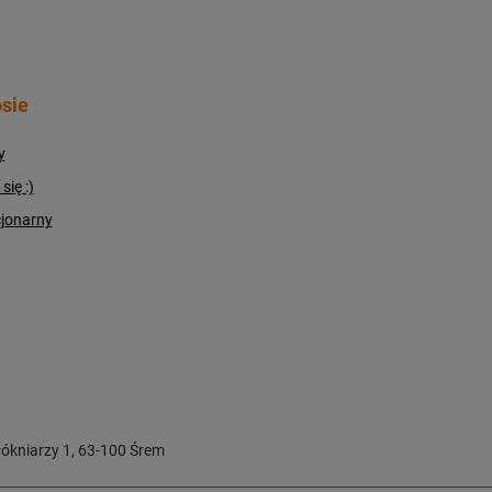
sie
y
ię :)
cjonarny
ókniarzy 1
,
63-100
Śrem