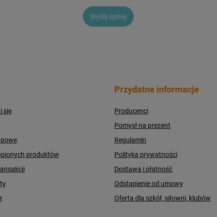
Wyślij opinię
Przydatne informacje
j się
Producenci
Pomysł na prezent
upowe
Regulamin
upionych produktów
Polityka prywatności
ransakcji
Dostawa i płatność
ty
Odstąpienie od umowy
r
Oferta dla szkół, siłowni, klubów