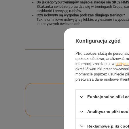
Do jakiego typu treningów najlepiej nadaje się SK52 HM
Skakanka świetnie sprawdza się w treningach Cross, ca
szybkość i precyzję ruchów.
Czy uchwyty są wygodne podczas długiego treningu?
Tak, aluminiowe uchwyty są lekkie, wyważone i wyposażo
intensywnych ćwiczeniach.
Konfiguracja zgód
Pliki cookies służą do personal
społecznościowe, analizować ru
informacji znajdziesz w
polityc
określić warunki przechowywani
momencie poprzez usunięcie pli
przetwarza dane osobowe Klien
Po
Funkcjonalne pliki 
Zadaj pytanie a my o
Analityczne pliki coo
Reklamowe pliki coo