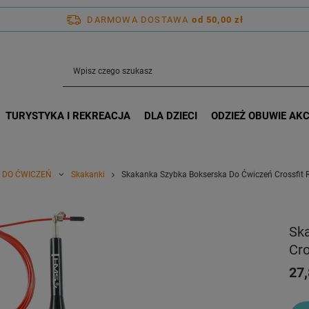
DARMOWA DOSTAWA
od 50,00 zł
TURYSTYKA I REKREACJA
DLA DZIECI
ODZIEŻ OBUWIE AK
 DO ĆWICZEŃ
Skakanki
Skakanka Szybka Bokserska Do Ćwiczeń Crossfit
Sk
Cr
27,