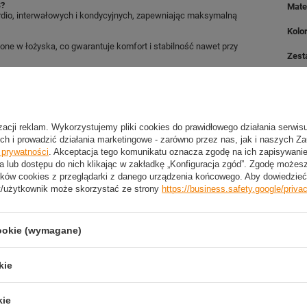
S?
Mate
rdio, interwałowych i kondycyjnych, zapewniając maksymalną
Kolo
ne w łożyska, co gwarantuje komfort i stabilność nawet przy
Zest
izacji reklam. Wykorzystujemy pliki cookies do prawidłowego działania serwis
ch i prowadzić działania marketingowe - zarówno przez nas, jak i naszych Z
2 LETNIA GWARANCJA PRODUCENTA
e prywatności
. Akceptacja tego komunikatu oznacza zgodę na ich zapisywan
2 Letnia Gwarancja Producenta
a lub dostępu do nich klikając w zakładkę „Konfiguracja zgód”. Zgodę może
ków cookies z przeglądarki z danego urządzenia końcowego. Aby dowiedzieć 
t/użytkownik może skorzystać ze strony
https://business.safety.google/priva
trzebujesz pomocy? Masz pytania?
cookie (wymagane)
Zadaj pyta
dpowiemy niezwłocznie, najciekawsze pytania i odpowiedzi
publikując dla innych.
kie
kie