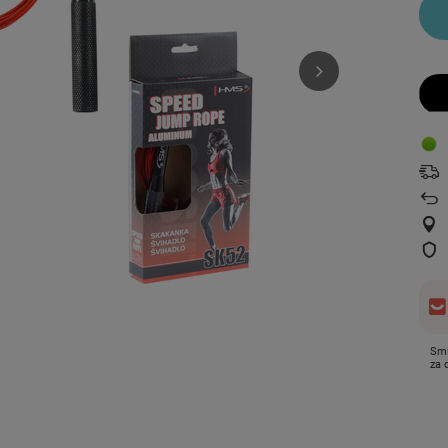
Smi
za