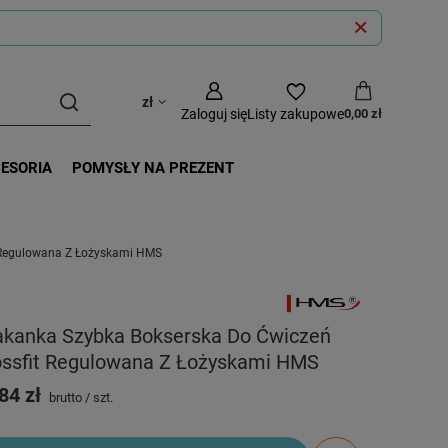
zł
Zaloguj się
Listy zakupowe
0,00 zł
CESORIA
POMYSŁY NA PREZENT
 Regulowana Z Łożyskami HMS
akanka Szybka Bokserska Do Ćwiczeń
ossfit Regulowana Z Łożyskami HMS
84 zł
brutto
/
szt.