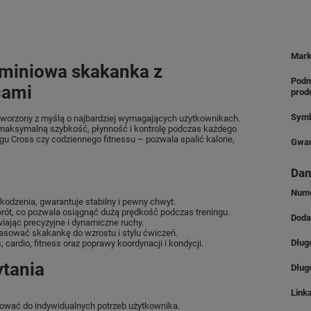
Mar
uminiowa skakanka z
Podm
cami
prod
Symb
stworzony z myślą o najbardziej wymagających użytkownikach.
maksymalną szybkość, płynność i kontrolę podczas każdego
gu Cross czy codziennego fitnessu – pozwala spalić kalorie,
Gwar
Dan
Nume
zkodzenia, gwarantuje stabilny i pewny chwyt.
rót, co pozwala osiągnąć dużą prędkość podczas treningu.
Doda
wiając precyzyjne i dynamiczne ruchy.
asować skakankę do wzrostu i stylu ćwiczeń.
Dług
 cardio, fitness oraz poprawy koordynacji i kondycji.
ytania
Dług
Link
sować do indywidualnych potrzeb użytkownika.