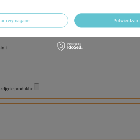
NAPISZ SWOJĄ OPINIĘ
Twoja ocena:
dzam wymagane
Potwierdzam 
5/5
inii
zdjęcie produktu: