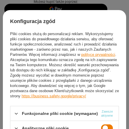
Możesz kupić także poprzez:
Konfiguracja zgód
Produkt dostępny
Wysyłka
jutro
Darmowa i szybka dostawa
od
50,00 zł
Pliki cookies służą do personalizacji reklam. Wykorzystujemy
pliki cookies do prawidłowego działania serwisu, aby oferować
30
dni na łatwy zwrot
funkcje społecznościowe, analizować ruch i prowadzić działania
Sprawdź, w którym sklepie obejrzysz i kupisz od ręki
marketingowe - zarówno przez nas, jak i naszych Zaufanych
Partnerów. Więcej informacji znajdziesz w
polityce prywatności
.
Bezpieczne zakupy
Akceptacja tego komunikatu oznacza zgodę na ich zapisywanie
na Twoim komputerze. Możesz określić warunki przechowywania
lub dostępu do nich klikając w zakładkę „Konfiguracja zgód”.
Darmowa dostawa do paczkomatu lub punktu
Zgodę możesz wycofać w dowolnym momencie poprzez
odbioru
usunięcie plików cookies z przeglądarki z danego urządzenia
końcowego. Aby dowiedzieć się więcej o tym, jak Google
przetwarza dane osobowe Klient/użytkownik może skorzystać ze
Smile - dostawy ze sklepów internetowych przy zamówieniu od
50,00 zł
są za
strony
https://business.safety.google/privacy/
darmo
Więcej informacji.
Zawsze
Funkcjonalne pliki cookie (wymagane)
OPIS
aktywne
SZCZEGÓŁOWE DANE
Analityczne pliki cookie