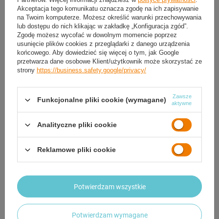
OPIS
Akceptacja tego komunikatu oznacza zgodę na ich zapisywanie
na Twoim komputerze. Możesz określić warunki przechowywania
lub dostępu do nich klikając w zakładkę „Konfiguracja zgód”.
SZCZEGÓŁOWE DANE
Zgodę możesz wycofać w dowolnym momencie poprzez
usunięcie plików cookies z przeglądarki z danego urządzenia
końcowego. Aby dowiedzieć się więcej o tym, jak Google
GWARANCJA
przetwarza dane osobowe Klient/użytkownik może skorzystać ze
strony
https://business.safety.google/privacy/
OPINIE
(0)
Zawsze
Funkcjonalne pliki cookie (wymagane)
aktywne
Potrzebujesz pomocy? Masz pytania?
Analityczne pliki cookie
Zadaj pytanie a my odpowiemy niezwłocznie,
Zadaj pytanie
najciekawsze pytania i odpowiedzi publikując
dla innych.
Reklamowe pliki cookie
Potwierdzam wszystkie
Potwierdzam wymagane