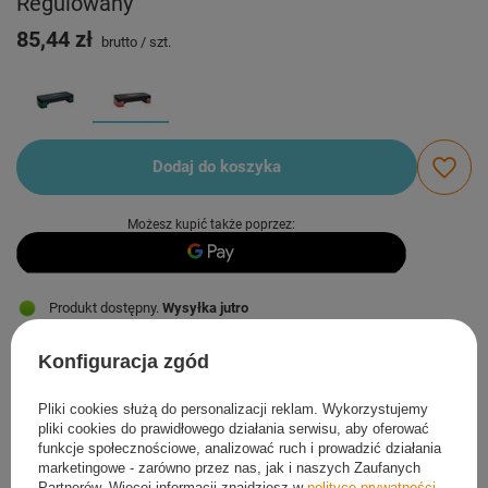
Regulowany
85,44 zł
brutto
/
szt.
Dodaj do koszyka
Możesz kupić także poprzez:
Produkt dostępny
Wysyłka
jutro
Darmowa i szybka dostawa
od
50,00 zł
Konfiguracja zgód
30
dni na łatwy zwrot
Ten produkt nie jest dostępny w sklepie stacjonarnym
Pliki cookies służą do personalizacji reklam. Wykorzystujemy
Bezpieczne zakupy
pliki cookies do prawidłowego działania serwisu, aby oferować
funkcje społecznościowe, analizować ruch i prowadzić działania
marketingowe - zarówno przez nas, jak i naszych Zaufanych
Partnerów. Więcej informacji znajdziesz w
polityce prywatności
.