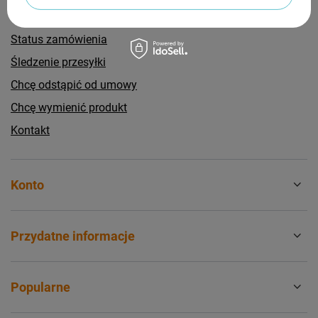
Zamówienia
Status zamówienia
Śledzenie przesyłki
Chcę odstąpić od umowy
Chcę wymienić produkt
Kontakt
Konto
Przydatne informacje
Popularne