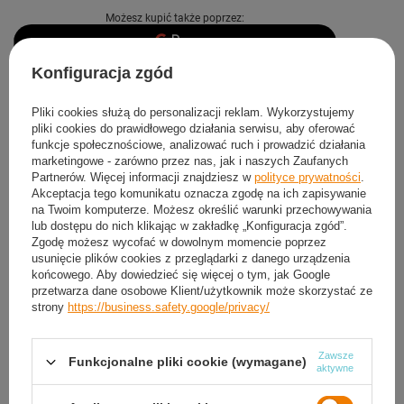
Możesz kupić także poprzez:
Konfiguracja zgód
Produkt dostępny
Wysyłka
jutro
Pliki cookies służą do personalizacji reklam. Wykorzystujemy
Darmowa i szybka dostawa
od
50,00 zł
pliki cookies do prawidłowego działania serwisu, aby oferować
30
dni na łatwy zwrot
funkcje społecznościowe, analizować ruch i prowadzić działania
Sprawdź, w którym sklepie obejrzysz i kupisz od ręki
marketingowe - zarówno przez nas, jak i naszych Zaufanych
Partnerów. Więcej informacji znajdziesz w
polityce prywatności
.
Bezpieczne zakupy
Akceptacja tego komunikatu oznacza zgodę na ich zapisywanie
na Twoim komputerze. Możesz określić warunki przechowywania
lub dostępu do nich klikając w zakładkę „Konfiguracja zgód”.
Zgodę możesz wycofać w dowolnym momencie poprzez
Darmowa dostawa do paczkomatu lub punktu
usunięcie plików cookies z przeglądarki z danego urządzenia
odbioru
końcowego. Aby dowiedzieć się więcej o tym, jak Google
przetwarza dane osobowe Klient/użytkownik może skorzystać ze
Smile - dostawy ze sklepów internetowych przy zamówieniu od
50,00 zł
są za
strony
https://business.safety.google/privacy/
darmo
Więcej informacji.
Zawsze
Funkcjonalne pliki cookie (wymagane)
OPIS
aktywne