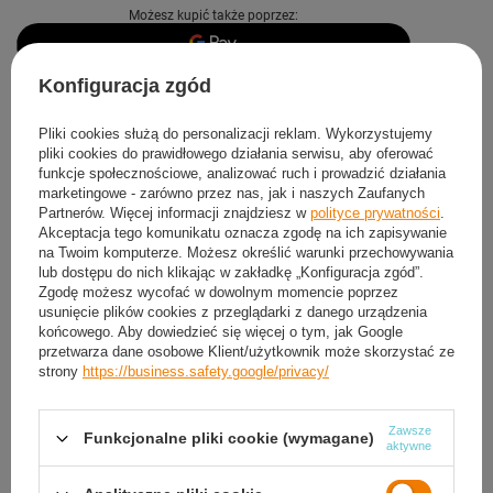
Możesz kupić także poprzez:
Konfiguracja zgód
Produkt dostępny
Wysyłka
dzisiaj
Darmowa i szybka dostawa
Pliki cookies służą do personalizacji reklam. Wykorzystujemy
pliki cookies do prawidłowego działania serwisu, aby oferować
30
dni na łatwy zwrot
funkcje społecznościowe, analizować ruch i prowadzić działania
Sprawdź, w którym sklepie obejrzysz i kupisz od ręki
marketingowe - zarówno przez nas, jak i naszych Zaufanych
Partnerów. Więcej informacji znajdziesz w
polityce prywatności
.
Bezpieczne zakupy
Akceptacja tego komunikatu oznacza zgodę na ich zapisywanie
na Twoim komputerze. Możesz określić warunki przechowywania
lub dostępu do nich klikając w zakładkę „Konfiguracja zgód”.
Zgodę możesz wycofać w dowolnym momencie poprzez
Darmowa dostawa do paczkomatu lub punktu
odbioru
usunięcie plików cookies z przeglądarki z danego urządzenia
końcowego. Aby dowiedzieć się więcej o tym, jak Google
przetwarza dane osobowe Klient/użytkownik może skorzystać ze
Smile - dostawy ze sklepów internetowych przy zamówieniu od
50,00 zł
są za
strony
https://business.safety.google/privacy/
darmo
Więcej informacji.
Zawsze
Funkcjonalne pliki cookie (wymagane)
OPIS
aktywne