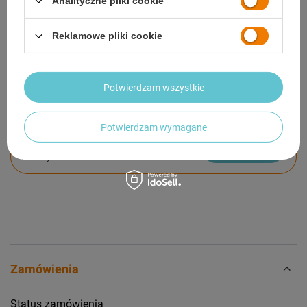
Analityczne pliki cookie
SZCZEGÓŁOWE DANE
GWARANCJA
Reklamowe pliki cookie
OPINIE
(0)
Potwierdzam wszystkie
Potrzebujesz pomocy? Masz pytania?
Potwierdzam wymagane
Zadaj pytanie a my odpowiemy niezwłocznie,
Zadaj pytanie
najciekawsze pytania i odpowiedzi publikując
dla innych.
Zamówienia
Status zamówienia