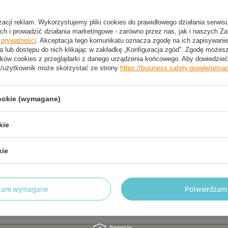
izacji reklam. Wykorzystujemy pliki cookies do prawidłowego działania serwis
ch i prowadzić działania marketingowe - zarówno przez nas, jak i naszych Z
2 LETNIA GWARANCJA PRODUCENTA
e prywatności
. Akceptacja tego komunikatu oznacza zgodę na ich zapisywan
a lub dostępu do nich klikając w zakładkę „Konfiguracja zgód”. Zgodę może
2 Letnia Gwarancja Producenta
ków cookies z przeglądarki z danego urządzenia końcowego. Aby dowiedzieć 
t/użytkownik może skorzystać ze strony
https://business.safety.google/priva
trzebujesz pomocy? Masz pytania?
cookie (wymagane)
Zadaj pyta
dpowiemy niezwłocznie, najciekawsze pytania i odpowiedzi
publikując dla innych.
kie
kie
NAPISZ SWOJĄ OPINIĘ
dzam wymagane
Potwierdzam 
Twoja ocena:
5/5