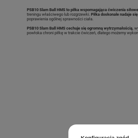
PSB10 Slam Ball HMS to piłka wspomagająca ćwiczenia siłow
treningu właściwego lub rozgrzewki.
Piłka doskonale nadaje się
poprawienia ogólnej sprawności ciała.
PSB10 Slam Ball HMS cechuje się ogromną wytrzymałością
, 
powłoka chroni piłkę w trakcie ćwiczeń, dlatego możemy wykon