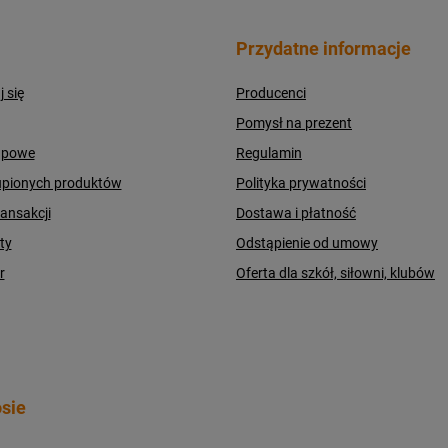
Przydatne informacje
j się
Producenci
Pomysł na prezent
upowe
Regulamin
upionych produktów
Polityka prywatności
ransakcji
Dostawa i płatność
ty
Odstąpienie od umowy
r
Oferta dla szkół, siłowni, klubów
sie