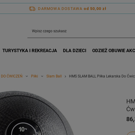
DARMOWA DOSTAWA
od 50,00 zł
TURYSTYKA I REKREACJA
DLA DZIECI
ODZIEŻ OBUWIE AK
 DO ĆWICZEŃ
Piłki
Slam Ball
HMS SLAM BALL Piłka Lekarska Do Ćwicz
HM
Ćwi
86,