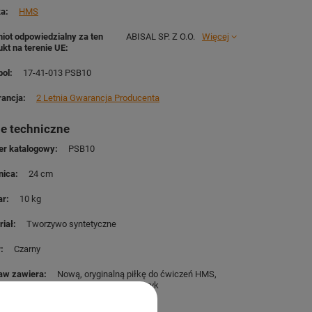
ka
HMS
iot odpowiedzialny za ten
ABISAL SP. Z O.O.
Więcej
ukt na terenie UE
ol
17-41-013 PSB10
ancja
2 Letnia Gwarancja Producenta
e techniczne
r katalogowy
PSB10
nica
24 cm
ar
10 kg
riał
Tworzywo syntetyczne
r
Czarny
aw zawiera
Nową, oryginalną piłkę do ćwiczeń HMS
nasz firmowy kalendarzyk