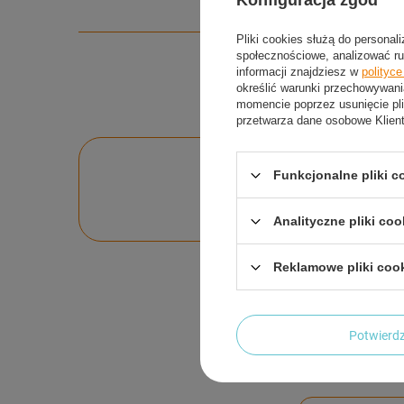
Konfiguracja zgód
Pliki cookies służą do personal
społecznościowe, analizować ru
informacji znajdziesz w
polityc
określić warunki przechowywani
momencie poprzez usunięcie pli
przetwarza dane osobowe Klien
Po
Funkcjonalne pliki 
Zadaj pytanie a my o
Analityczne pliki coo
Reklamowe pliki coo
Potwier