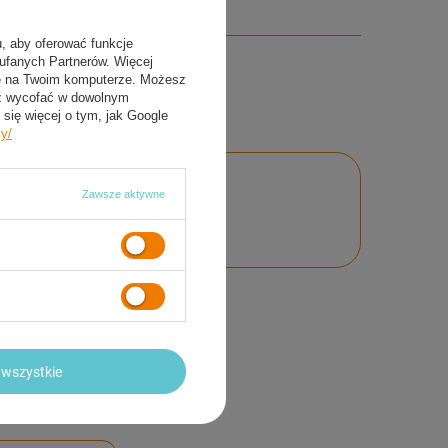
u, aby oferować funkcje
aufanych Partnerów. Więcej
ie na Twoim komputerze. Możesz
sz wycofać w dowolnym
się więcej o tym, jak Google
cy/
Zawsze aktywne
nie
wszystkie