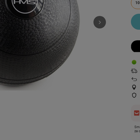
10
Smi
za