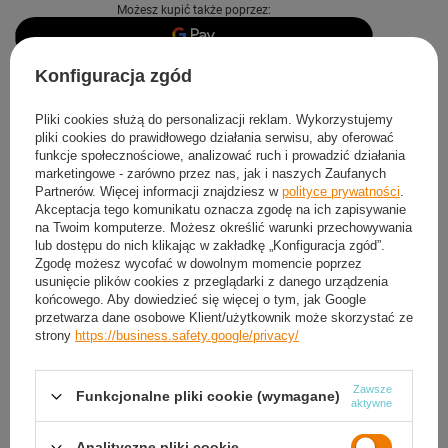
Możesz kupić także poprzez:
Konfiguracja zgód
Produkt dostępny
Wysyłka
dzisiaj
Darmowa i szybka dostawa
od
50,00 zł
Pliki cookies służą do personalizacji reklam. Wykorzystujemy
pliki cookies do prawidłowego działania serwisu, aby oferować
30
dni na łatwy zwrot
funkcje społecznościowe, analizować ruch i prowadzić działania
Sprawdź, w którym sklepie obejrzysz i kupisz od ręki
marketingowe - zarówno przez nas, jak i naszych Zaufanych
Partnerów. Więcej informacji znajdziesz w
polityce prywatności
.
Bezpieczne zakupy
Akceptacja tego komunikatu oznacza zgodę na ich zapisywanie
na Twoim komputerze. Możesz określić warunki przechowywania
lub dostępu do nich klikając w zakładkę „Konfiguracja zgód”.
Darmowa dostawa do paczkomatu lub punktu
Zgodę możesz wycofać w dowolnym momencie poprzez
odbioru
usunięcie plików cookies z przeglądarki z danego urządzenia
końcowego. Aby dowiedzieć się więcej o tym, jak Google
przetwarza dane osobowe Klient/użytkownik może skorzystać ze
Smile - dostawy ze sklepów internetowych przy zamówieniu od
50,00 zł
są za
strony
https://business.safety.google/privacy/
darmo
Więcej informacji.
Zawsze
Funkcjonalne pliki cookie (wymagane)
OPIS
aktywne
SZCZEGÓŁOWE DANE
Analityczne pliki cookie