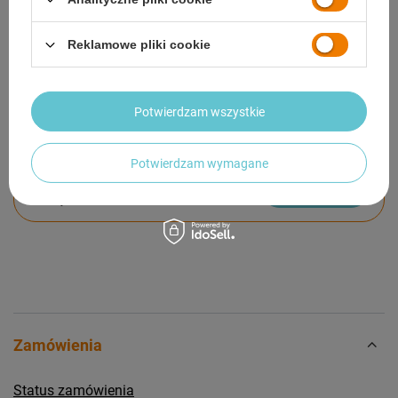
GWARANCJA
Reklamowe pliki cookie
OPINIE
(1)
Potwierdzam wszystkie
Potrzebujesz pomocy? Masz pytania?
Potwierdzam wymagane
Zadaj pytanie a my odpowiemy niezwłocznie,
Zadaj pytanie
najciekawsze pytania i odpowiedzi publikując
dla innych.
Zamówienia
Status zamówienia