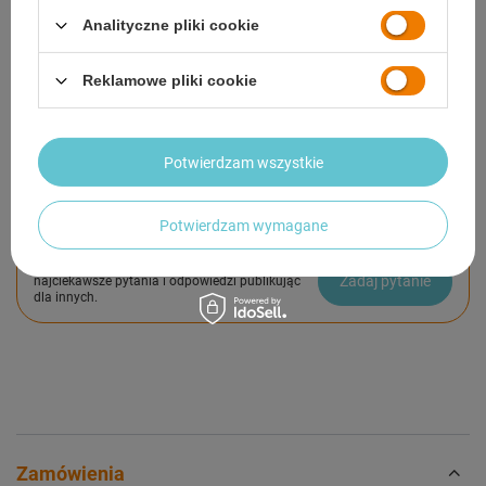
Analityczne pliki cookie
SZCZEGÓŁOWE DANE
Reklamowe pliki cookie
GWARANCJA
OPINIE
(0)
Potwierdzam wszystkie
Potwierdzam wymagane
Potrzebujesz pomocy? Masz pytania?
Zadaj pytanie a my odpowiemy niezwłocznie,
Zadaj pytanie
najciekawsze pytania i odpowiedzi publikując
dla innych.
Zamówienia