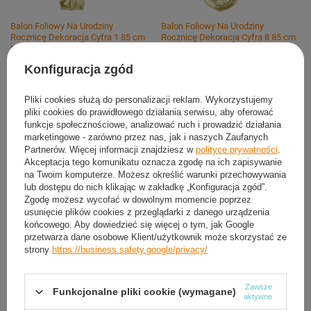
Balon Foliowy Na Urodziny
Balon Foliowy Na Urodziny
Rocznicę Dekoracja Cyfra 1 85 cm
Rocznicę Dekoracja Cyfra 8 85 cm
Na Hel GODAN
Na Hel GODAN
Konfiguracja zgód
Dodaj do koszyka
Pliki cookies służą do personalizacji reklam. Wykorzystujemy
pliki cookies do prawidłowego działania serwisu, aby oferować
funkcje społecznościowe, analizować ruch i prowadzić działania
Możesz kupić także poprzez:
marketingowe - zarówno przez nas, jak i naszych Zaufanych
Partnerów. Więcej informacji znajdziesz w
polityce prywatności
.
Akceptacja tego komunikatu oznacza zgodę na ich zapisywanie
na Twoim komputerze. Możesz określić warunki przechowywania
Produkt dostępny
Wysyłka
dzisiaj
lub dostępu do nich klikając w zakładkę „Konfiguracja zgód”.
Zgodę możesz wycofać w dowolnym momencie poprzez
Darmowa i szybka dostawa
od
50,00 zł
usunięcie plików cookies z przeglądarki z danego urządzenia
30
dni na łatwy zwrot
końcowego. Aby dowiedzieć się więcej o tym, jak Google
przetwarza dane osobowe Klient/użytkownik może skorzystać ze
Sprawdź, w którym sklepie obejrzysz i kupisz od ręki
strony
https://business.safety.google/privacy/
Bezpieczne zakupy
Zawsze
Funkcjonalne pliki cookie (wymagane)
aktywne
OPIS