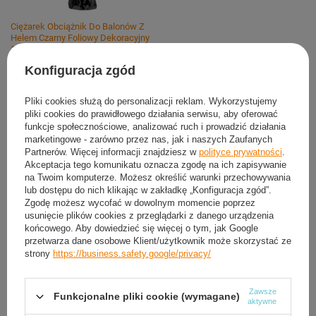
Ciężarek Obciążnik Do Balonów Z
Helem Czarny Foliowy Dekoracyjny
145 g
(
4
szt.)
Konfiguracja zgód
Dodaj do koszyka
Pliki cookies służą do personalizacji reklam. Wykorzystujemy
pliki cookies do prawidłowego działania serwisu, aby oferować
funkcje społecznościowe, analizować ruch i prowadzić działania
Możesz kupić także poprzez:
marketingowe - zarówno przez nas, jak i naszych Zaufanych
Partnerów. Więcej informacji znajdziesz w
polityce prywatności
.
Akceptacja tego komunikatu oznacza zgodę na ich zapisywanie
na Twoim komputerze. Możesz określić warunki przechowywania
Produkt dostępny
Wysyłka
w poniedziałek
lub dostępu do nich klikając w zakładkę „Konfiguracja zgód”.
Zgodę możesz wycofać w dowolnym momencie poprzez
Darmowa i szybka dostawa
od
50,00 zł
usunięcie plików cookies z przeglądarki z danego urządzenia
30
dni na łatwy zwrot
końcowego. Aby dowiedzieć się więcej o tym, jak Google
przetwarza dane osobowe Klient/użytkownik może skorzystać ze
Sprawdź, w którym sklepie obejrzysz i kupisz od ręki
strony
https://business.safety.google/privacy/
Bezpieczne zakupy
Zawsze
Funkcjonalne pliki cookie (wymagane)
aktywne
OPIS