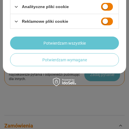
Analityczne pliki cookie
SZCZEGÓŁOWE DANE
Reklamowe pliki cookie
GWARANCJA
OPINIE
(0)
Potwierdzam wszystkie
Potwierdzam wymagane
Potrzebujesz pomocy? Masz pytania?
Zadaj pytanie a my odpowiemy niezwłocznie,
Zadaj pytanie
najciekawsze pytania i odpowiedzi publikując
dla innych.
Zamówienia