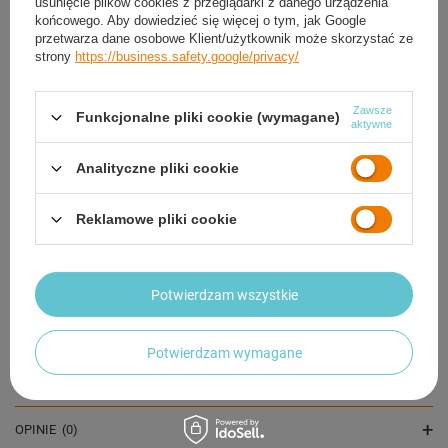
usunięcie plików cookies z przeglądarki z danego urządzenia
końcowego. Aby dowiedzieć się więcej o tym, jak Google
przetwarza dane osobowe Klient/użytkownik może skorzystać ze
strony
https://business.safety.google/privacy/
Zawsze
Funkcjonalne pliki cookie (wymagane)
aktywne
Piłka Siatkowa Do Siatkówki Treningowa Na Halę
Analityczne pliki cookie
Rozmiar 5 + Pompka
47,90 zł
/
szt.
Reklamowe pliki cookie
OPIS
Potwierdzam wszystkie
SZCZEGÓŁOWE DANE
Potwierdzam wymagane
GWARANCJA
OPINIE
(0)