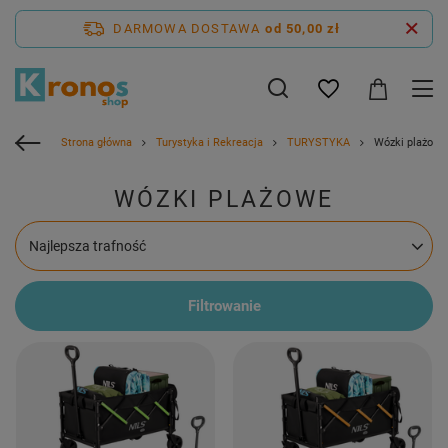
DARMOWA DOSTAWA
od 50,00 zł
Strona główna
Turystyka i Rekreacja
TURYSTYKA
Wózki plażowe
WÓZKI PLAŻOWE
Zmień sortowanie
Najlepsza trafność
Filtrowanie