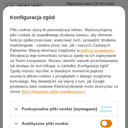
Najniższa cena z 30 dni przed
obniżką:
129,99 zł
-11%
Cena regularna:
149,99 zł
-23%
Konfiguracja zgód
Pliki cookies służą do personalizacji reklam. Wykorzystujemy
pliki cookies do prawidłowego działania serwisu, aby oferować
funkcje społecznościowe, analizować ruch i prowadzić działania
marketingowe - zarówno przez nas, jak i naszych Zaufanych
Partnerów. Więcej informacji znajdziesz w
polityce prywatności
.
Akceptacja tego komunikatu oznacza zgodę na ich zapisywanie
na Twoim komputerze. Możesz określić warunki przechowywania
lub dostępu do nich klikając w zakładkę „Konfiguracja zgód”.
Zgodę możesz wycofać w dowolnym momencie poprzez
usunięcie plików cookies z przeglądarki z danego urządzenia
końcowego. Aby dowiedzieć się więcej o tym, jak Google
przetwarza dane osobowe Klient/użytkownik może skorzystać ze
strony
https://business.safety.google/privacy/
NASZ BESTSELLER
NASZ BESTSELLER
Wózek Turystyczny Plażowy
Wózek Turystyczny Plażowy
Zawsze
Transportowy Kempingowy Składany
Transportowy Kempingowy Składany
Funkcjonalne pliki cookie (wymagane)
aktywne
Z Uchwytem 70 L
Z Daszkiem 120 L
105,59 zł
450,24 zł
/
szt.
/
szt.
Analityczne pliki cookie