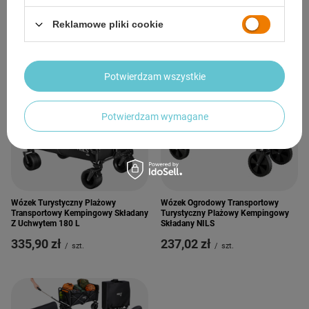
Reklamowe pliki cookie
Potwierdzam wszystkie
Potwierdzam wymagane
Wózek Turystyczny Plażowy
Wózek Ogrodowy Transportowy
Transportowy Kempingowy Składany
Turystyczny Plażowy Kempingowy
Z Uchwytem 180 L
Składany NILS
335,90 zł
237,02 zł
/
szt.
/
szt.