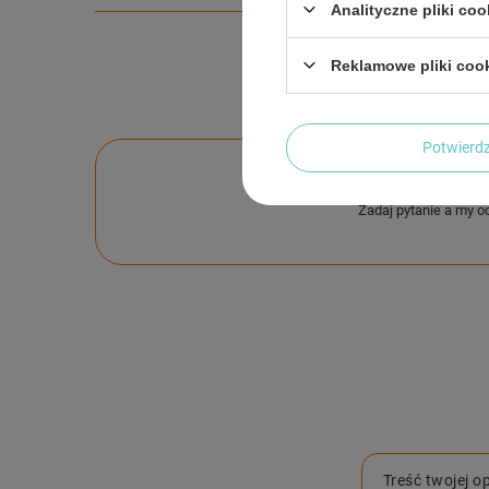
Analityczne pliki coo
Reklamowe pliki coo
Potwier
Po
Zadaj pytanie a my o
Treść twojej op