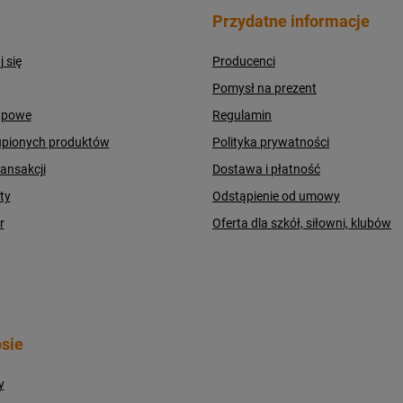
Przydatne informacje
j się
Producenci
Pomysł na prezent
upowe
Regulamin
upionych produktów
Polityka prywatności
ransakcji
Dostawa i płatność
ty
Odstąpienie od umowy
r
Oferta dla szkół, siłowni, klubów
sie
y