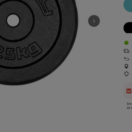
Smi
za