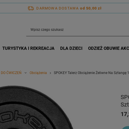
DARMOWA DOSTAWA
od 50,00 zł
TURYSTYKA I REKREACJA
DLA DZIECI
ODZIEŻ OBUWIE AK
 DO ĆWICZEŃ
Obciążenia
SPOKEY Talerz Obciążenie Żeliwne Na Sztangę 1
SP
Szt
17,