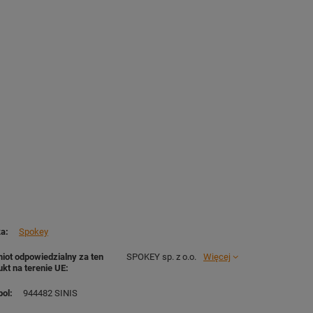
ka
Spokey
iot odpowiedzialny za ten
SPOKEY sp. z o.o.
Więcej
ukt na terenie UE
ol
944482 SINIS