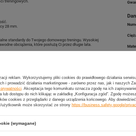
ci treningowych.
Gwar
Dan
ość.
Nume
icy 28 mm.
Cięż
onalne standardy do Twojego domowego treningu. Wysokiej
awodne obciążenia, które posłużą Ci przez długie lata.
Mate
eningu siłowego, pozwalając na różnorodne ćwiczenia oraz
Kolo
są bardzo odporne na uszkodzenia i odkształcenia, co zwiększa
Śred
izacji reklam. Wykorzystujemy pliki cookies do prawidłowego działania serwis
Śred
ch i prowadzić działania marketingowe - zarówno przez nas, jak i naszych Z
e prywatności
. Akceptacja tego komunikatu oznacza zgodę na ich zapisywan
Grub
a lub dostępu do nich klikając w zakładkę „Konfiguracja zgód”. Zgodę może
ków cookies z przeglądarki z danego urządzenia końcowego. Aby dowiedzieć 
Komp
t/użytkownik może skorzystać ze strony
https://business.safety.google/priva
Zest
cookie (wymagane)