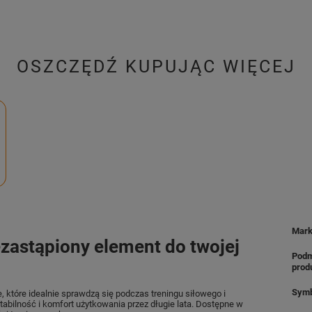
OSZCZĘDŹ KUPUJĄC WIĘCEJ
Mar
ezastąpiony element do twojej
Podm
prod
Symb
e, które idealnie sprawdzą się podczas treningu siłowego i
abilność i komfort użytkowania przez długie lata. Dostępne w