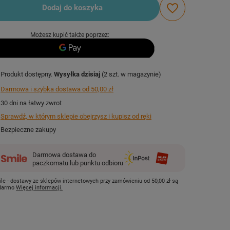
Dodaj do koszyka
Możesz kupić także poprzez:
Produkt dostępny
Wysyłka
dzisiaj
(2 szt. w magazynie)
Darmowa i szybka dostawa
od
50,00 zł
30
dni na łatwy zwrot
Sprawdź, w którym sklepie obejrzysz i kupisz od ręki
Bezpieczne zakupy
Darmowa dostawa do
paczkomatu lub punktu odbioru
le - dostawy ze sklepów internetowych przy zamówieniu od
50,00 zł
są
 darmo
Więcej informacji.