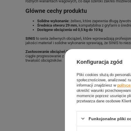
różnych wariantach wagowych, co daje szeroki zakres możliwoś
Główne cechy produktu
Solidne wykonanie:
żeliwo, które zapewnia długą żywotn
Średnica otworu 29 mm,
kompatybilna z gryfami o średn
Dostępne obciążenia od 0,5 kg do 10 kg
SINIS
to seria żeliwnych obciążeń, które wprowadzają profesj
jakości materiał i solidne wykonanie sprawiają, że SINIS to niez
Zastosowanie obciążeń SINIS
zwiększa możliwości Twojego tr
ciągłe progresowanie z ciężarem. Dzięki wykorzystaniu żeliwa 
trwałość obciążników.
Konfiguracja zgód
Pliki cookies służą do personal
społecznościowe, analizować ru
informacji znajdziesz w
polityc
określić warunki przechowywani
momencie poprzez usunięcie pli
przetwarza dane osobowe Klien
Funkcjonalne pliki 