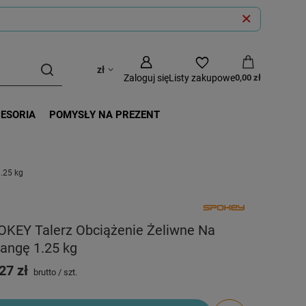
zł
Zaloguj się
Listy zakupowe
0,00 zł
CESORIA
POMYSŁY NA PREZENT
.25 kg
OKEY Talerz Obciążenie Żeliwne Na
angę 1.25 kg
27 zł
brutto
/
szt.