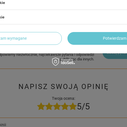
kie
2 LETNIA GWARANCJA PRODUCENTA
kie
2 Letnia Gwarancja Producenta
dzam wymagane
Potwierdzam 
trzebujesz pomocy? Masz pytania?
Zadaj pyta
dpowiemy niezwłocznie, najciekawsze pytania i odpowiedzi
publikując dla innych.
NAPISZ SWOJĄ OPINIĘ
Twoja ocena:
5/5
inii