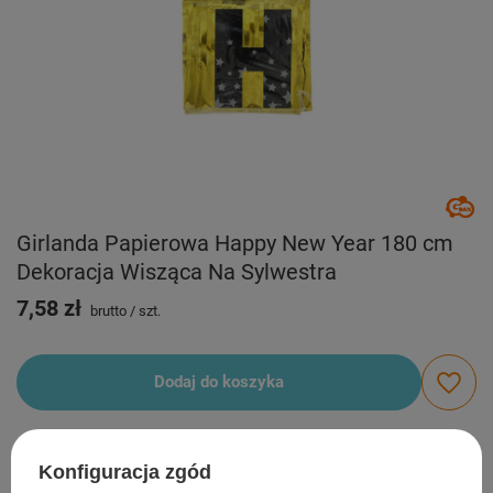
Girlanda Papierowa Happy New Year 180 cm
Dekoracja Wisząca Na Sylwestra
7,58 zł
brutto
/
szt.
Dodaj do koszyka
Możesz kupić także poprzez:
Konfiguracja zgód