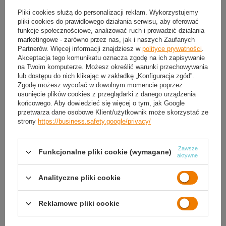
Pliki cookies służą do personalizacji reklam. Wykorzystujemy
Produkt dostępny
Wysyłka
jutro
(7 szt. w magazynie)
pliki cookies do prawidłowego działania serwisu, aby oferować
Darmowa i szybka dostawa
od
50,00 zł
funkcje społecznościowe, analizować ruch i prowadzić działania
marketingowe - zarówno przez nas, jak i naszych Zaufanych
30
dni na łatwy zwrot
Partnerów. Więcej informacji znajdziesz w
polityce prywatności
.
Sprawdź, w którym sklepie obejrzysz i kupisz od ręki
Akceptacja tego komunikatu oznacza zgodę na ich zapisywanie
na Twoim komputerze. Możesz określić warunki przechowywania
Bezpieczne zakupy
lub dostępu do nich klikając w zakładkę „Konfiguracja zgód”.
Zgodę możesz wycofać w dowolnym momencie poprzez
usunięcie plików cookies z przeglądarki z danego urządzenia
końcowego. Aby dowiedzieć się więcej o tym, jak Google
OPIS
przetwarza dane osobowe Klient/użytkownik może skorzystać ze
strony
https://business.safety.google/privacy/
SZCZEGÓŁOWE DANE
Zawsze
Funkcjonalne pliki cookie (wymagane)
GWARANCJA
aktywne
OPINIE
(0)
Analityczne pliki cookie
Reklamowe pliki cookie
Potrzebujesz pomocy? Masz pytania?