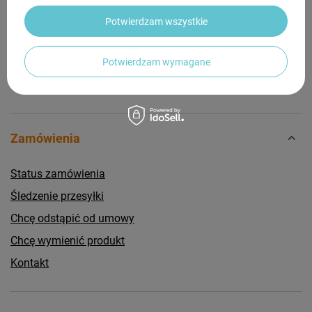
Zadaj pytanie a my odpowiemy niezwłocznie,
Zadaj pytanie
najciekawsze pytania i odpowiedzi publikując
Potwierdzam wszystkie
dla innych.
Potwierdzam wymagane
Zamówienia
Status zamówienia
Śledzenie przesyłki
Chcę odstąpić od umowy
Chcę wymienić produkt
Kontakt