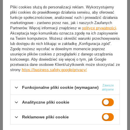
Pliki cookies służą do personalizacji reklam. Wykorzystujemy
Produkt dostępny
Wysyłka
jutro
(2 szt. w magazynie)
pliki cookies do prawidłowego działania serwisu, aby oferować
Darmowa i szybka dostawa
od
50,00 zł
funkcje społecznościowe, analizować ruch i prowadzić działania
marketingowe - zarówno przez nas, jak i naszych Zaufanych
30
dni na łatwy zwrot
Partnerów. Więcej informacji znajdziesz w
polityce prywatności
.
Sprawdź, w którym sklepie obejrzysz i kupisz od ręki
Akceptacja tego komunikatu oznacza zgodę na ich zapisywanie
na Twoim komputerze. Możesz określić warunki przechowywania
Bezpieczne zakupy
lub dostępu do nich klikając w zakładkę „Konfiguracja zgód”.
Zgodę możesz wycofać w dowolnym momencie poprzez
usunięcie plików cookies z przeglądarki z danego urządzenia
końcowego. Aby dowiedzieć się więcej o tym, jak Google
OPIS
przetwarza dane osobowe Klient/użytkownik może skorzystać ze
strony
https://business.safety.google/privacy/
SZCZEGÓŁOWE DANE
Zawsze
Funkcjonalne pliki cookie (wymagane)
GWARANCJA
aktywne
OPINIE
(0)
Analityczne pliki cookie
Reklamowe pliki cookie
Potrzebujesz pomocy? Masz pytania?