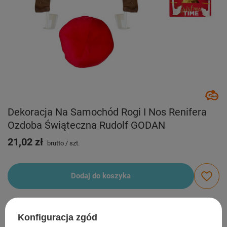
Dekoracja Na Samochód Rogi I Nos Renifera
Ozdoba Świąteczna Rudolf GODAN
21,02 zł
brutto
/
szt.
Dodaj do koszyka
Możesz kupić także poprzez:
Konfiguracja zgód