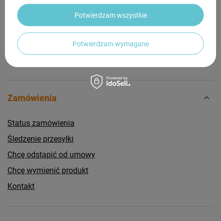
Zadaj pytanie a my odpowiemy niezwłocznie,
Zadaj pytanie
najciekawsze pytania i odpowiedzi publikując
Potwierdzam wszystkie
dla innych.
Potwierdzam wymagane
Zamówienia
Status zamówienia
Śledzenie przesyłki
Chcę odstąpić od umowy
Chcę wymienić produkt
Kontakt