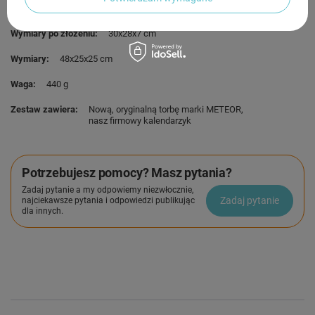
Pojemność
25 l
Wymiary po złożeniu
30x28x7 cm
Wymiary
48x25x25 cm
Waga
440 g
Zestaw zawiera
Nową, oryginalną torbę marki METEOR
nasz firmowy kalendarzyk
Potrzebujesz pomocy? Masz pytania?
Zadaj pytanie a my odpowiemy niezwłocznie,
Zadaj pytanie
najciekawsze pytania i odpowiedzi publikując
dla innych.