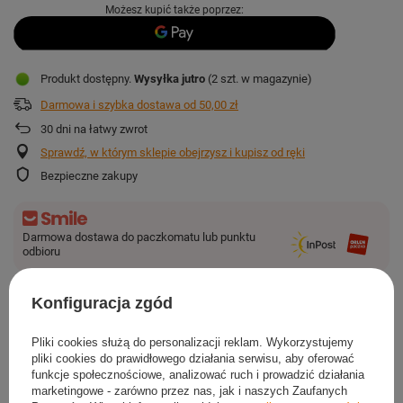
Możesz kupić także poprzez:
Produkt dostępny
Wysyłka
jutro
(2 szt. w magazynie)
Darmowa i szybka dostawa
od
50,00 zł
30
dni na łatwy zwrot
Sprawdź, w którym sklepie obejrzysz i kupisz od ręki
Bezpieczne zakupy
Darmowa dostawa do paczkomatu lub punktu
odbioru
Smile - dostawy ze sklepów internetowych przy zamówieniu od
50,00 zł
są za
Konfiguracja zgód
darmo
Więcej informacji.
Pliki cookies służą do personalizacji reklam. Wykorzystujemy
pliki cookies do prawidłowego działania serwisu, aby oferować
OPIS
funkcje społecznościowe, analizować ruch i prowadzić działania
marketingowe - zarówno przez nas, jak i naszych Zaufanych
SZCZEGÓŁOWE DANE