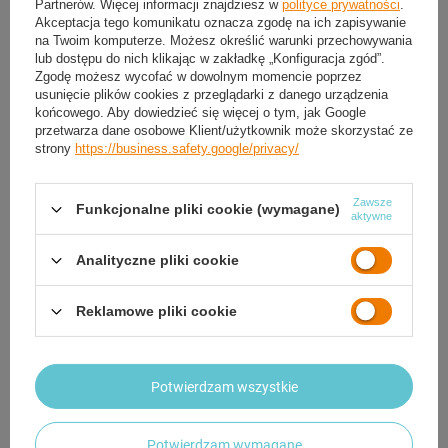
Partnerów. Więcej informacji znajdziesz w
polityce prywatności
.
Akceptacja tego komunikatu oznacza zgodę na ich zapisywanie
na Twoim komputerze. Możesz określić warunki przechowywania
GWARANCJA
lub dostępu do nich klikając w zakładkę „Konfiguracja zgód”.
Zgodę możesz wycofać w dowolnym momencie poprzez
OPINIE
(0)
usunięcie plików cookies z przeglądarki z danego urządzenia
końcowego. Aby dowiedzieć się więcej o tym, jak Google
przetwarza dane osobowe Klient/użytkownik może skorzystać ze
strony
https://business.safety.google/privacy/
Marka
Meteor
Podmiot odpowiedzialny za ten
markARTUR Artur
Zawsze
produkt na terenie UE
Czajkowski
Więcej
Funkcjonalne pliki cookie (wymagane)
aktywne
Symbol
16902 Sirin
Analityczne pliki cookie
Gwarancja
2 Letnia Gwarancja Producenta
Reklamowe pliki cookie
Dane techniczne
Numer katalogowy
16902
Potwierdzam wszystkie
Materiał
Poliester
Kolor
Czarny
Potwierdzam wymagane