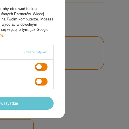
u, aby oferować funkcje
aufanych Partnerów. Więcej
ie na Twoim komputerze. Możesz
sz wycofać w dowolnym
się więcej o tym, jak Google
cy/
Zawsze aktywne
nie
wszystkie