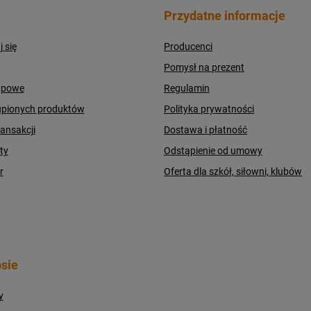
Przydatne informacje
j się
Producenci
Pomysł na prezent
upowe
Regulamin
upionych produktów
Polityka prywatności
ransakcji
Dostawa i płatność
ty
Odstąpienie od umowy
r
Oferta dla szkół, siłowni, klubów
sie
y