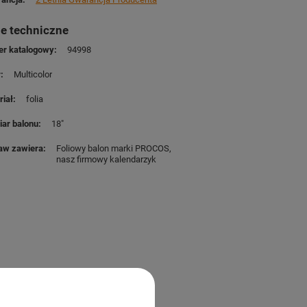
e techniczne
r katalogowy
94998
r
Multicolor
riał
folia
ar balonu
18"
aw zawiera
Foliowy balon marki PROCOS
nasz firmowy kalendarzyk