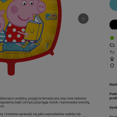
Mar
Podm
prod
ziecięce urodziny, przyjęcia tematyczne oraz inne radosne
popularnej bajki od razu przyciąga wzrok i wprowadza wesołą,
ych.
Symb
ny i świetnie sprawdzi się jako samodzielna ozdoba lub
Gwar