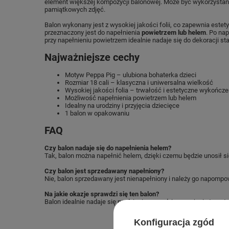
element większej kompozycji balonowej. Może być wykorzystany j
pamiątkowych zdjęć.
Balon wykonany jest z wysokiej jakości folii, co zapewnia est
przeznaczony jest do napełnienia
powietrzem lub helem
. Po na
przy napełnieniu powietrzem idealnie nadaje się do dekoracji sta
Najważniejsze cechy
Motyw Peppa Pig – ulubiona bohaterka dzieci
Rozmiar 18 cali – klasyczna i uniwersalna wielkość
Wysokiej jakości folia – trwałość i estetyczne wykończe
Możliwość napełnienia powietrzem lub helem
Idealny na urodziny i przyjęcia dziecięce
1 balon w opakowaniu
FAQ
Czy balon nadaje się do napełnienia helem?
Tak, balon można napełnić helem, dzięki czemu będzie unosił si
Czy balon jest sprzedawany napełniony?
Nie, balon sprzedawany jest nienapełniony i należy go napomp
Na jakie okazje sprawdzi się ten balon?
Balon idealnie nadaje się na dziecięce urodziny, przyjęcia te
Konfiguracja zgód