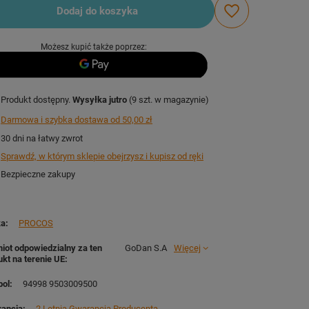
Dodaj do koszyka
Możesz kupić także poprzez:
Produkt dostępny
Wysyłka
jutro
(9 szt. w magazynie)
Darmowa i szybka dostawa
od
50,00 zł
30
dni na łatwy zwrot
Sprawdź, w którym sklepie obejrzysz i kupisz od ręki
Bezpieczne zakupy
ka
PROCOS
iot odpowiedzialny za ten
GoDan S.A
Więcej
ukt na terenie UE
ol
94998 9503009500
ancja
2 Letnia Gwarancja Producenta