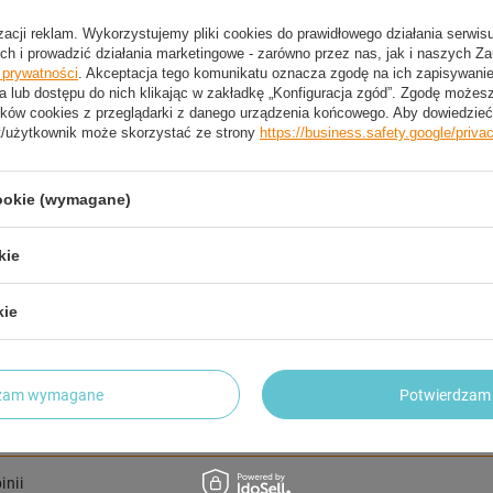
izacji reklam. Wykorzystujemy pliki cookies do prawidłowego działania serwis
2 LETNIA GWARANCJA PRODUCENTA
ch i prowadzić działania marketingowe - zarówno przez nas, jak i naszych Z
e prywatności
. Akceptacja tego komunikatu oznacza zgodę na ich zapisywan
2 Letnia Gwarancja Producenta
a lub dostępu do nich klikając w zakładkę „Konfiguracja zgód”. Zgodę może
ków cookies z przeglądarki z danego urządzenia końcowego. Aby dowiedzieć 
t/użytkownik może skorzystać ze strony
https://business.safety.google/priva
trzebujesz pomocy? Masz pytania?
cookie (wymagane)
Zadaj pyta
dpowiemy niezwłocznie, najciekawsze pytania i odpowiedzi
publikując dla innych.
kie
kie
NAPISZ SWOJĄ OPINIĘ
Twoja ocena:
dzam wymagane
Potwierdzam 
5/5
inii