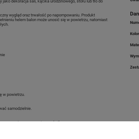
ako dekoracja sali, kącika urodzinowego, stołu lub tło do
Dan
etyczny wygląd oraz trwałość po napompowaniu. Produkt
pełnieniu helem balon może unosić się w powietrzu, natomiast
Nume
łych.
Kolo
Mate
nie
Wymi
Zest
ę w powietrzu.
ować samodzielnie.
matyczne oraz imprezy z motywem bajkowym.