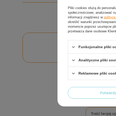
Pliki cookies służą do personal
społecznościowe, analizować ru
informacji znajdziesz w
polityc
określić warunki przechowywani
momencie poprzez usunięcie pli
przetwarza dane osobowe Klien
Po
Funkcjonalne pliki 
Zadaj pytanie a my o
Analityczne pliki coo
Reklamowe pliki coo
Potwier
Treść twojej op