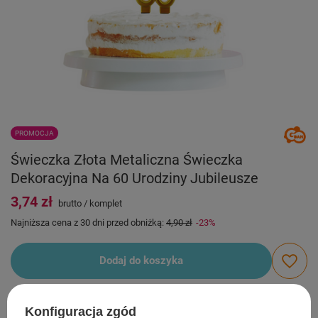
PROMOCJA
Świeczka Złota Metaliczna Świeczka
Dekoracyjna Na 60 Urodziny Jubileusze
3,74 zł
brutto
/
komplet
Najniższa cena z 30 dni przed obniżką:
4,90 zł
-23%
Dodaj do koszyka
Możesz kupić także poprzez:
Konfiguracja zgód