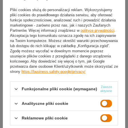
Pliki cookies służą do personalizacji reklam. Wykorzystujemy
Produkt dostępny
Wysyłka
dzisiaj
(70 komplety w magazynie)
pliki cookies do prawidłowego działania serwisu, aby oferować
funkcje społecznościowe, analizować ruch i prowadzić działania
Darmowa i szybka dostawa
od
50,00 zł
marketingowe - zarówno przez nas, jak i naszych Zaufanych
30
dni na łatwy zwrot
Partnerów. Więcej informacji znajdziesz w
polityce prywatności
.
Akceptacja tego komunikatu oznacza zgodę na ich zapisywanie
Sprawdź, w którym sklepie obejrzysz i kupisz od ręki
na Twoim komputerze. Możesz określić warunki przechowywania
Bezpieczne zakupy
lub dostępu do nich klikając w zakładkę „Konfiguracja zgód”.
Zgodę możesz wycofać w dowolnym momencie poprzez
usunięcie plików cookies z przeglądarki z danego urządzenia
końcowego. Aby dowiedzieć się więcej o tym, jak Google
OPIS
przetwarza dane osobowe Klient/użytkownik może skorzystać ze
strony
https://business.safety.google/privacy/
SZCZEGÓŁOWE DANE
Zawsze
Funkcjonalne pliki cookie (wymagane)
aktywne
GWARANCJA
Analityczne pliki cookie
OPINIE
(0)
Reklamowe pliki cookie