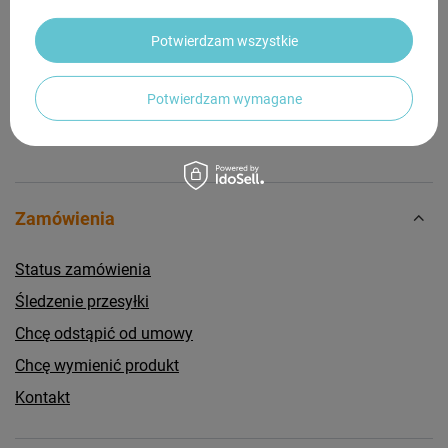
Potrzebujesz pomocy? Masz pytania?
Zadaj pytanie a my odpowiemy niezwłocznie,
Potwierdzam wszystkie
Zadaj pytanie
najciekawsze pytania i odpowiedzi publikując
dla innych.
Potwierdzam wymagane
Zamówienia
Status zamówienia
Śledzenie przesyłki
Chcę odstąpić od umowy
Chcę wymienić produkt
Kontakt